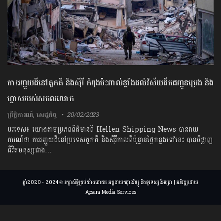
ការរញ្ជួយដីនៅតួកគី និងស៊ីរី កំពុងប៉ះពាល់ខ្លាំងដល់វិស័យដឹកជញ្ជូនប្រេង និង
ហ្គាសរបស់សកលលោក
ព្រឹត្តិការណ៍
,
សេដ្ឋកិច្ច
20/02/2023
បរទេស៖ យោងតាមប្រភពព័ត៌មានពី Hellen Shipping News បានរាយ
ការណ៍ថា ការរញ្ជួយដីនៅប្រទេសតួកគី និងស៊ីរីកាលពីប៉ុន្មានថ្ងៃកន្លងទៅនេះ បានបំផ្លាញ
ជីវិតមនុស្សជាង…
ឆ្នាំ2020 - 2024 © រក្សាសិទ្ធិគ្រប់យ៉ាងដោយ៖ អគ្គនាយកដ្ឋានវិទ្យុ និងទូរទស្សន៍អប្សរា | អភិវឌ្ឍដោយ
Apsara Media Services