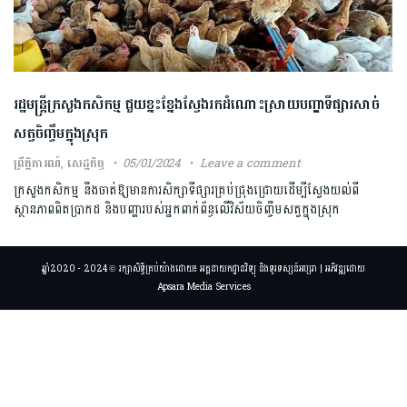
រដ្ឋមន្ត្រីក្រសួងកសិកម្ម ជួយខ្នះខ្នែងស្វែងរកដំណោះស្រាយបញ្ហាទីផ្សារសាច់
សត្វចិញ្ចឹមក្នុងស្រុក
ព្រឹត្តិការណ៍
,
សេដ្ឋកិច្ច
05/01/2024
Leave a comment
ក្រសួងកសិកម្ម នឹងចាត់ឱ្យមានការសិក្សាទីផ្សារគ្រប់ជ្រុងជ្រោយដើម្បីស្វែងយល់ពី
ស្ថានភាពពិតប្រាកដ និងបញ្ហារបស់អ្នកពាក់ព័ន្ធលើវិស័យចិញ្ចឹមសត្វក្នុងស្រុក
ឆ្នាំ2020 - 2024 © រក្សាសិទ្ធិគ្រប់យ៉ាងដោយ៖ អគ្គនាយកដ្ឋានវិទ្យុ និងទូរទស្សន៍អប្សរា | អភិវឌ្ឍដោយ
Apsara Media Services