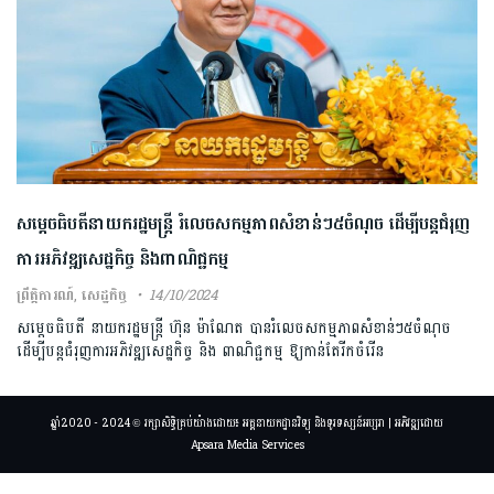
សម្ដេចធិបតីនាយករដ្ឋមន្ត្រី រំលេចសកម្មភាពសំខាន់ៗ៥ចំណុច ដើម្បីបន្តជំរុញ
ការអភិវឌ្ឍសេដ្ឋកិច្ច និងពាណិជ្ជកម្ម
ព្រឹត្តិការណ៍
,
សេដ្ឋកិច្ច
14/10/2024
សម្ដេចធិបតី នាយករដ្ឋមន្ត្រី ហ៊ុន ម៉ាណែត បានរំលេចសកម្មភាពសំខាន់ៗ៥ចំណុច
ដើម្បីបន្តជំរុញការអភិវឌ្ឍសេដ្ឋកិច្ច និង ពាណិជ្ជកម្ម ឱ្យកាន់តែរីកចំរើន
ឆ្នាំ2020 - 2024 © រក្សាសិទ្ធិគ្រប់យ៉ាងដោយ៖ អគ្គនាយកដ្ឋានវិទ្យុ និងទូរទស្សន៍អប្សរា | អភិវឌ្ឍដោយ
Apsara Media Services