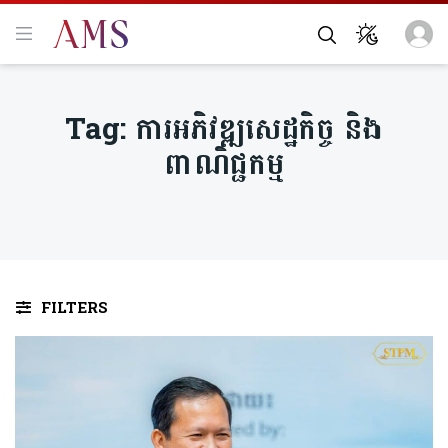
Tag:
ការអភិវឌ្ឍសេដ្ឋកិច្ច និង
ពាណិជ្ជកម្ម
FILTERS