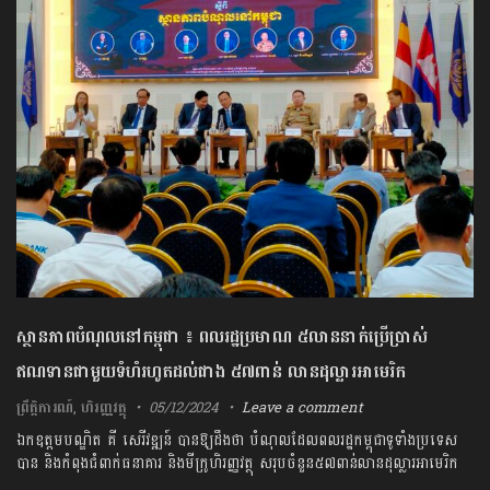
ស្ថានភាពបំណុលនៅកម្ពុជា ៖ ពលរដ្ឋ​​ប្រមាណ ៥លាន​នាក់ប្រើប្រាស់
ឥណទាន​ជាមួយទំហំរហូតដល់ជាង ៥៧ពាន់ លានដុល្លារ​អាមេរិក
ព្រឹត្តិការណ៍
,
ហិរញ្ញវត្ថុ
05/12/2024
Leave a comment
ឯកឧត្តមបណ្ឌិត​ គី សេរីវឌ្ឍន៍ បានឱ្យដឹងថា​ បំណុល​ដែល​ពលរដ្ឋ​កម្ពុជា​ទូទាំង​ប្រទេស​
បាន និងកំពុងជំពាក់​ធនាគារ និងមី​ក្រូ​ហិរ​ញ្ញ​វត្ថុ​​ សរុប​ចំនួន៥៧​ពាន់លានដុល្លារអាមេរិក