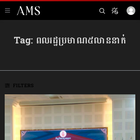
Tag:
ពលរដ្ឋប្រមាណ៥លាននាក់
FILTERS