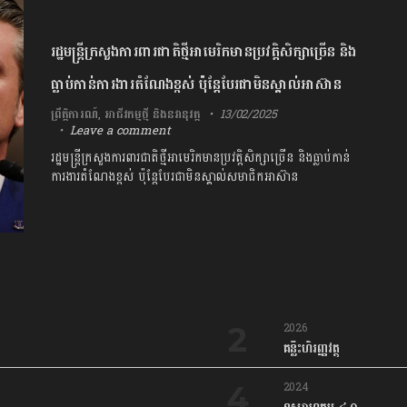
រដ្ឋមន្ត្រីក្រសួងការពារជាតិថ្មីអាមេរិកមានប្រវត្តិសិក្សាច្រើន និង
ធ្លាប់កាន់ការងារតំណែងខ្ពស់ ប៉ុន្តែបែរជាមិនស្គាល់អាស៊ាន
ព្រឹត្តិការណ៍
,
អាជីវកម្មថ្មី និងនវានុវត្ត
13/02/2025
Leave a comment
រដ្ឋមន្ត្រីក្រសួងការពារជាតិថ្មីអាមេរិកមានប្រវត្តិសិក្សាច្រើន និងធ្លាប់កាន់
ការងារតំណែងខ្ពស់ ប៉ុន្តែបែរជាមិនស្គាល់សមាជិកអាស៊ាន
2026
គន្លឹះហិរញ្ញវត្ថុ
2024