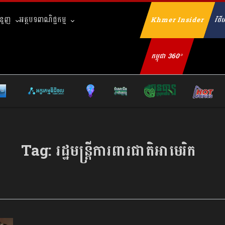
ំនួញ
អត្ថបទពាណិជ្ជកម្ម
Khmer Insider
វិថីហ
Se
កម្ពុជា 360°
Tag:
រដ្ឋមន្ត្រីការពារជាតិអាមេរិក