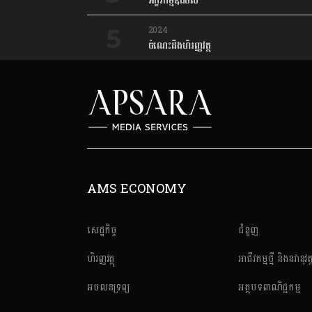
អក្ខរកម្មឌីជីថល
2024
ចំណេះដឹងហិរញ្ញវត្ថុ
AMS ECONOMY
សេដ្ឋកិច្ច
ជំនួញ
ហិរញ្ញវត្ថុ
អាជីវកម្មថ្មី និងនវានុវត្
អចលនទ្រព្យ
អត្ថបទពាណិជ្ជកម្ម