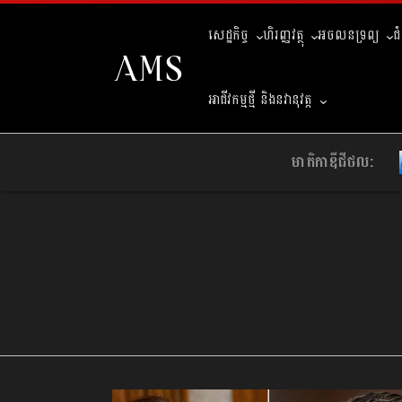
សេដ្ឋកិច្ច
ហិរញ្ញវត្ថុ
អចលនទ្រព្យ
ជ
អាជីវកម្មថ្មី និងនវានុវត្ត
មាតិកាឌីជីថល: