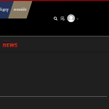
ិរញ្ញវត្ថុ
មរតកគំនិត
arch for: