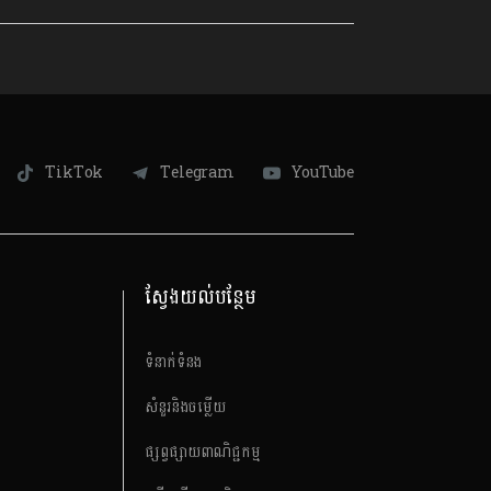
TikTok
Telegram
YouTube
ស្វែងយល់បន្ថែម
ទំនាក់ទំនង
សំនួរនិងចម្លើយ
ផ្សព្វផ្សាយពាណិជ្ជកម្ម