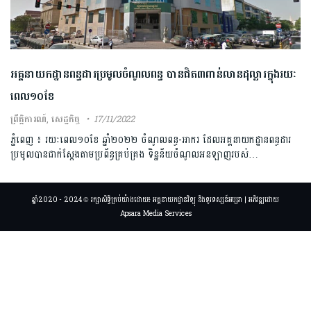
អគ្គនាយកដ្ឋានពន្ធដារប្រមូលចំណូលពន្ធ ​បាន​ជិត​៣​ពាន់​លាន​ដុល្លារ​ក្នុង​រយៈ
ពេល​១០​ខែ
ព្រឹត្តិការណ៍
,
សេដ្ឋកិច្ច
17/11/2022
ភ្នំពេញ ៖ រយៈពេល១០ខែ ឆ្នាំ២០២២ ចំណូលពន្ធ-អាករ ដែលអគ្គនាយកដ្ឋានពន្ធដារ
ប្រមូលបានជាក់ស្តែងតាមប្រព័ន្ធគ្រប់គ្រង ទិន្នន័យចំណូលអនឡាញរបស់…
ឆ្នាំ2020 - 2024 © រក្សាសិទ្ធិគ្រប់យ៉ាងដោយ៖ អគ្គនាយកដ្ឋានវិទ្យុ និងទូរទស្សន៍អប្សរា | អភិវឌ្ឍដោយ
Apsara Media Services