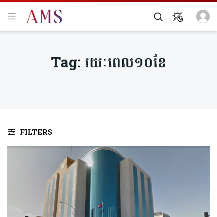
Tag:
រយៈពេល១០ខែ
FILTERS