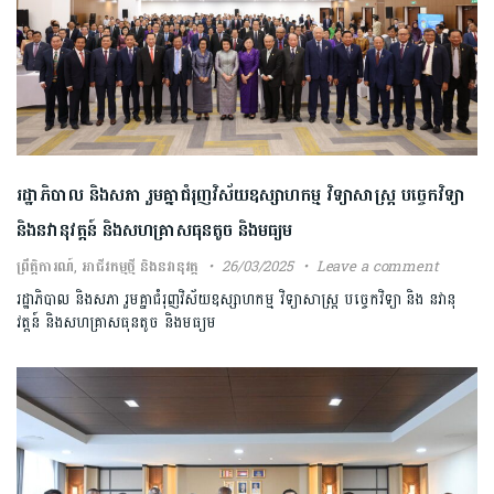
រដ្ឋាភិបាល និងសភា រួមគ្នាជំរុញវិស័យឧស្សាហកម្ម វិទ្យាសាស្ត្រ បច្ចេកវិទ្យា
និងនវានុវត្តន៍ និងសហគ្រាសធុនតូច និងមធ្យម
ព្រឹត្តិការណ៍
,
អាជីវកម្មថ្មី និងនវានុវត្ត
26/03/2025
Leave a comment
រដ្ឋាភិបាល និងសភា រួមគ្នាជំរុញវិស័យឧស្សាហកម្ម វិទ្យាសាស្ត្រ បច្ចេកវិទ្យា និង នវានុ
វត្តន៍ និងសហគ្រាសធុនតូច និងមធ្យម