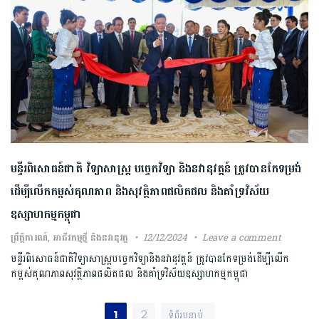
មន្ទីរពិសោធន៍ជាតិ វិទ្យាសាស្ត្រ បច្ចេកវិទ្យា និងនវានុវត្តន៍ ត្រូវបានកែទម្រង់
ដើម្បីលើកកម្ពស់គុណភាព និងសុវត្ថិភាពផលិតផល និងគាំទ្រវិស័យ
ឧស្សាហកម្មកម្ពុជា
ព្រឹត្តិការណ៍
,
អាជីវកម្មថ្មី និងនវានុវត្ត
12/12/2024
Leave a comment
មន្ទីរពិសោធន៍ជាតិវិទ្យាសាស្ត្របច្ចេកវិទ្យានិងនវានុវត្តន៍ ត្រូវបានកែទម្រង់ដើម្បីលើក
កម្ពស់គុណភាពសុវត្ថិភាពផលិតផល និងគាំទ្រវិស័យឧស្សាហកម្មកម្ពុជា
Posts pagination
Next
1
2