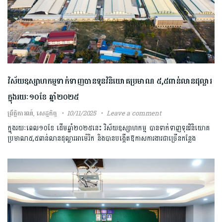
វិស័យឧស្សាហកម្ម​ទាក់ទាញ​បានទុនវិនិយោគ​ប្រមាណ ៥,៥ពាន់លានដុល្លារ​
ក្នុង​រយៈ១០ខែ​ ឆ្នាំ២០២៥​
ព្រឹត្តិការណ៍
,
សេដ្ឋកិច្ច
10/11/2025
Leave a comment
ក្នុងរយៈពេល១០ខែ ដើមឆ្នាំ២០២៥​នេះ វិស័យឧស្សាហកម្ម ​បានទាក់ទាញ​ទុនវិនិយោគ​
ប្រមាណ​៥,៥ពាន់​លានដុល្លារអាម៉េរិក​ និង​បានបង្កើតឱកាសការងារ​ជាច្រើន​កន្លែង