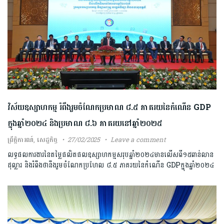
វិស័យឧស្សាហកម្ម រំពឹងរួមចំណែកប្រមាណ ៨.៥ ភាគរយនៃកំណើន GDP
ក្នុងឆ្នាំ២០២៤ និងប្រមាណ ៨.៦ ភាគរយនៅឆ្នាំ២០២៥
ព្រឹត្តិការណ៍
,
សេដ្ឋកិច្ច
27/02/2025
Leave a comment
លទ្ធផលការងារនៃតម្លៃផលិតផលឧស្សាហកម្មសរុបឆ្នាំ២០២៤មានលើសពី១៥ពាន់លាន
ដុល្លារ និងរំពឹងថានឹងរួមចំណែកប្រហែល ៨.៥ ភាគរយនៃកំណើន GDPក្នុងឆ្នាំ២០២៤