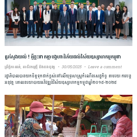
គួរស្វែងយល់ ! អ្វីខ្លះជាកត្តាបង្កហានិភ័យដល់វិស័យឧស្សាហកម្មកម្ពុជា
ព្រឹត្តិការណ៍
,
អាជីវកម្មថ្មី និងនវានុវត្ត
30/05/2025
Leave a comment
រដ្ឋាភិបាលបានយកចិត្តទុកដាក់ខ្ពស់ទៅលើយុទ្ធសាស្ត្រកំណើនសេដ្ឋកិច្ច តាមរយៈការបន្ត
អនុវត្ត គោលនយោបាយអភិវឌ្ឍន៍វិស័យឧស្សាហកម្មកម្ពុជាឆ្នាំ២០១៥-២០២៥