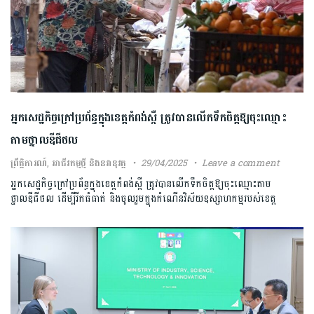
អ្នកសេដ្ឋកិច្ចក្រៅប្រព័ន្ធក្នុងខេត្តកំពង់ស្ពឺ ត្រូវបានលើកទឹកចិត្តឱ្យចុះឈ្មោះ
តាមថ្នាលឌីជីថល
ព្រឹត្តិការណ៍
,
អាជីវកម្មថ្មី និងនវានុវត្ត
29/04/2025
Leave a comment
អ្នកសេដ្ឋកិច្ចក្រៅប្រព័ន្ធក្នុងខេត្តកំពង់ស្ពឺ ត្រូវបានលើកទឹកចិត្តឱ្យចុះឈ្មោះតាម
ថ្នាលឌីជីថល ដើម្បីរីកធំធាត់ និងចូលរួមក្នុងកំណើនវិស័យឧស្សាហកម្មរបស់ខេត្ត