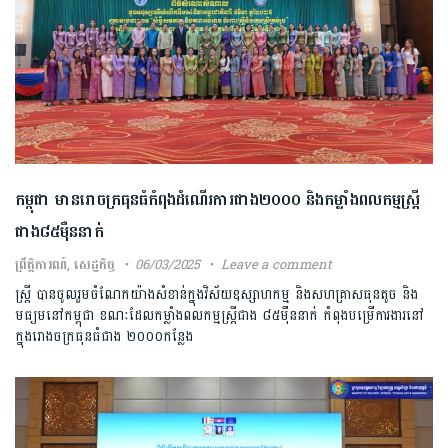
កម្ពុជា មានរោចក្រធុនធំកំពុងដំណើរការជាង២០០០ និងកម្លាំងពលកម្មស្ត្រី
ជាង៨៥ម៉ឺននាក់
ព្រឹត្តិការណ៍
,
សេដ្ឋកិច្ច
06/03/2025
Leave a comment
ស្ត្រី បានចូលរួមចំណែកយ៉ាងសំខាន់ក្នុងវិស័យឧស្សាហកម្ម និងសហគ្រាសធុនតូច និង
មធ្យមនៅកម្ពុជា ខណៈដែលកម្លាំងពលកម្មស្ត្រីជាង ៨៥ម៉ឺននាក់ កំពុងបម្រើការងារនៅ
ក្នុងរោងចក្រធុនធំជាង ២០០០កន្លែង