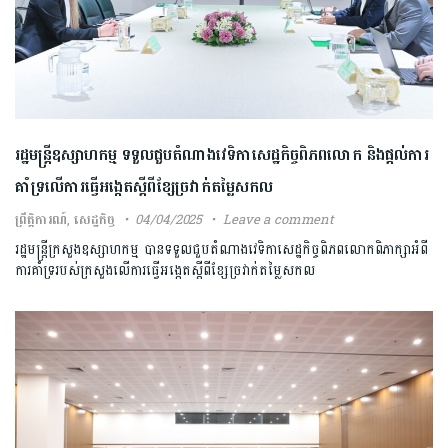
រដ្ឋមន្ត្រីឧស្សាហកម្ម ទទួលជួបតំណាងវេទិកាសេដ្ឋកិច្ចពិភពលោក និងផ្តល់ការ
គាំទ្រលើការធ្វើអង្កេតស្តីពីខ្សែច្រវាក់តម្លៃសកល
ព្រឹត្តិការណ៍
,
សេដ្ឋកិច្ច
04/04/2025
Leave a comment
រដ្ឋមន្ត្រីក្រសួងឧស្សាហកម្ម បានទទួលជួបតំណាងវេទិកាសេដ្ឋកិច្ចពិភពលោកពិភាក្សាអំពី
ការគាំទ្ររបស់ក្រសួងលើការធ្វើអង្កេតស្តីពីខ្សែច្រវាក់តម្លៃសកល