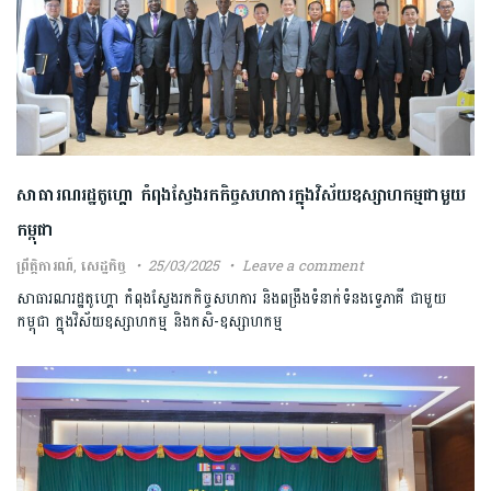
សាធារណរដ្ឋតូហ្គោ កំពុងស្វែងរកកិច្ចសហការក្នុងវិស័យឧស្សាហកម្មជាមួយ
កម្ពុជា
ព្រឹត្តិការណ៍
,
សេដ្ឋកិច្ច
25/03/2025
Leave a comment
សាធារណរដ្ឋតូហ្គោ កំពុងស្វែងរកកិច្ចសហការ និងពង្រឹងទំនាក់ទំនងទ្វេភាគី ជាមួយ
កម្ពុជា ក្នុងវិស័យឧស្សាហកម្ម និងកសិ-ឧស្សាហកម្ម