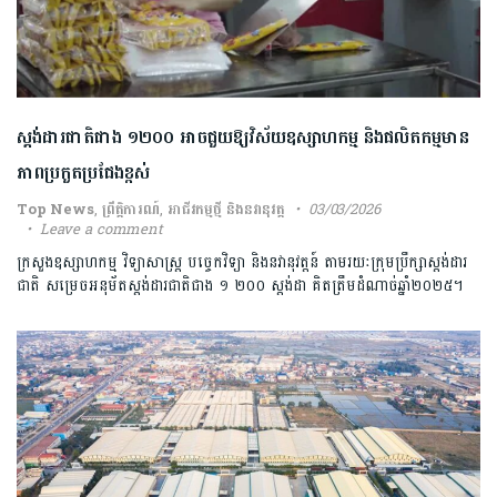
ស្តង់ដារជាតិជាង ១២០០ អាចជួយឱ្យវិស័យឧស្សាហកម្ម និងផលិតកម្មមាន
ភាពប្រកួតប្រជែងខ្ពស់
Top News
,
ព្រឹត្តិការណ៍
,
អាជីវកម្មថ្មី និងនវានុវត្ត
03/03/2026
Leave a comment
ក្រសួងឧស្សាហកម្ម វិទ្យាសាស្ត្រ បច្ចេកវិទ្យា និងនវានុវត្តន៍ តាមរយៈក្រុមប្រឹក្សាស្តង់ដារ
ជាតិ សម្រេចអនុម័តស្តង់ដារជាតិជាង ១ ២០០ ស្តង់ដា គិតត្រឹមដំណាច់ឆ្នាំ២០២៥។