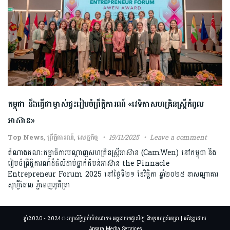
កម្ពុជា នឹងធ្វើជាម្ចាស់ផ្ទះរៀបចំព្រឹត្តិការណ៍ «វេទិកាសហគ្រិនស្រ្តីកំពូល
អាស៊ាន»
Top News
,
ព្រឹត្តិការណ៍
,
សេដ្ឋកិច្ច
19/11/2025
Leave a comment
តំណាងគណៈកម្មាធិការបណ្តាញសហគ្រិនស្រ្តីអាស៊ាន (CamWen) នៅកម្ពុជា នឹង
រៀបចំព្រឹត្តិការណ៍ដ៏ធំលំដាប់ថ្នាក់តំបន់អាស៊ាន the Pinnacle
Entrepreneur Forum 2025 នៅថ្ងៃទី២១ ខែវិច្ឆិកា ឆ្នាំ២០២៥ នាសណ្ឋាគារ
សូហ្វីតែល ភ្នំពេញភូគីត្រា
ឆ្នាំ2020 - 2024 © រក្សាសិទ្ធិគ្រប់យ៉ាងដោយ៖ អគ្គនាយកដ្ឋានវិទ្យុ និងទូរទស្សន៍អប្សរា | អភិវឌ្ឍដោយ
Apsara Media Services