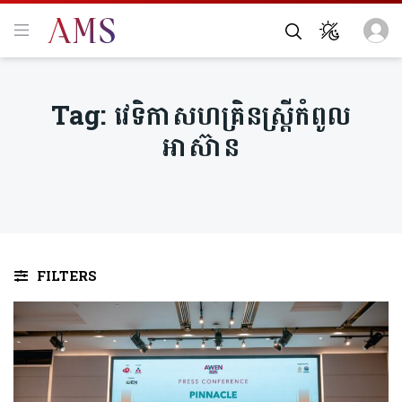
Tag:
វេទិកាសហគ្រិនស្រ្តីកំពូល
អាស៊ាន
FILTERS