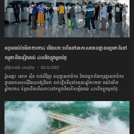
រហូតដល់ខែមីនា២០២៤ ជើងហោះហើរនៅអាកាសយានដ្ឋានអន្តរជាតិនៅ
កម្ពុជានឹងឡើងដល់ ៤០ជើងក្នុងមួយថ្ងៃ
ព្រឹត្តិការណ៍
,
សេដ្ឋកិច្ច
03/11/2023
ភ្នំពេញ៖ លោក ស៊ីន ចាន់សិរីវុត្ថា អនុរដ្ឋលេខាធិការ និងជាអ្នកនាំពាក្យរដ្ឋលេខាធិការ
ដ្ឋានអាកាសចរស៊ីវិលបានឱ្យដឹងថា ចាប់ផ្តើមពីចុងខែតុលាឆ្នាំ២០២៣ ដល់ខែមីនា
ឆ្នាំ២០២៤ ចំនួនជើងហើរហោះនៅកម្ពុជានឹងកើនឡើងដល់ ៤០ជើងក្នុងមួយថ្ងៃ…