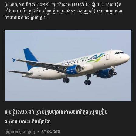
(បាងកក,០៣ មិថុនា ២០២២) ក្រុមហ៊ុនអាកាសចរណ៍ ថៃ វៀតចេត បានបង្កើន
ជើងហោះហើរអន្តរជាតិរបស់ខ្លួន ភ្នំពេញ-បាងកក (សុវណ្ណភូមិ) ដោយបន្ថែមកាល
វិភាគហោះហើរជាប្រចាំថ្ងៃ។…
រដ្ឋមន្ត្រីទេសចរណ៍ ប្រាប់ក្រុមហ៊ុនអាកាសចរណ៍ក្នុងស្រុកត្រៀម
លក្ខណៈហោះហើរឡើងវិញ
ព្រឹត្តិការណ៍
,
សេដ្ឋកិច្ច
22/09/2021