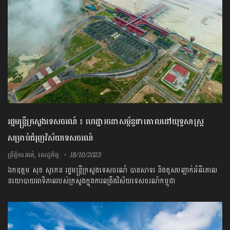
រដ្ឋមន្ត្រីក្រសួងទេសចរណ៍ ៖ ហេដ្ឋារចនាសម្ព័ន្ធជាគោលដៅយុទ្ធសាស្ត្រ
សម្រាប់ជំរុញវិស័យ​ទេសចរណ៍
ព្រឹត្តិការណ៍
,
សេដ្ឋកិច្ច
18/10/2023
ឯកឧត្តម សុខ សូកេន រដ្ឋមន្ត្រីក្រសួងទេសចរណ៍ បានសាទរ និងគូសបញ្ជាក់អំពីគោល
នយោបាយអាទិភាពរបស់ក្រសួងក្នុងការពង្រឹងវិស័យទេសចរណ៍កម្ពុជា