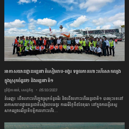
អាកាសយានដ្ឋានអន្តរជាតិសៀមរាប-អង្គរ ទទួលការហោះហើរសាកល្បង
ក្នុងស្រុកចំនួន២ និងអន្តរជាតិ១
ព្រឹត្តិការណ៍
,
សេដ្ឋកិច្ច
05/10/2023
នំពេញ៖ ជើងហោះហើរក្នុងស្រុកចំនួនពីរ និងជើងហោះហើរអន្តរជាតិ១ បានចុះចតនៅ
អាកាសយានដ្ឋានអន្តរជាតិសៀមរាបអង្គរ កាលពីថ្ងៃទី៥ខែតុលា នៅក្នុងការធ្វើតេស្ត
សាកល្បងលើប្រតិបត្តិការហោះហើរ…