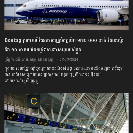
Boeing ប្រកាសពីផែនការបញ្ឈប់បុគ្គលិក ១៧០ ០០០ នាក់ ដែលស្មើរ
នឹង ១០ ភាគរយនៃកម្លាំងការងារសរុបរបស់ខ្លួន
ព្រឹត្តិការណ៍
,
អាជីវកម្មថ្មី និងនវានុវត្ត
17/10/2024
ក្នុងរយៈពេលប៉ុន្មានឆ្នាំចុងក្រោយនេះ Boeing បានប្រឈមមុខនឹងបញ្ហាជាច្រើនរួម
មាន ជាពិសេសក្រោយពេលប្រកាសកាត់បន្ថយបុគ្គលិកជា១៧ម៉ឺននាក់
ដោយសារវិបត្តិហិរញ្ញវត្ថុ