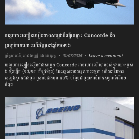
យន្តហោះល្បឿនលឿនជាងសម្លេងដ៏ល្បីឈ្មោះ Concorde នឹង
ត្រឡប់មកហោះហើរវិញនៅឆ្នាំ២០២៦
ព្រឹត្តិការណ៍
,
អាជីវកម្មថ្មី និងនវានុវត្ត
01/07/2025
Leave a comment
យន្ដហោះល្បឿនលឿនជាងសម្លេង Concorde អាចហោះហើរបានខ្ពស់ក្នុងរយៈកម្ពស់
៦ ម៉ឺនហ្វីត (១៨,២៣ គីឡូម៉ែត្រ) ដែលខ្ពស់ជាងយន្តហោះធម្មតា ហើយវានឹងមាន
សម្លេងស្ងាត់ជាងមុន ស្រាលជាងមុន ៥០% បន្ថែមជាមួយការបំពាក់សម្ភារៈទំនើបៗ
បំផុត