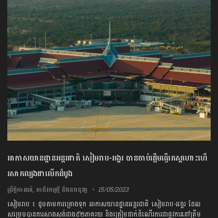
អាកាសយានដ្ឋានអន្តរជាតិ សៀមរាប-អង្គរ បានចាប់ផ្តើមធ្វើតេស្តហោះហើ
រសាកល្បងជាលើកដំបូង
ព្រឹត្តិការណ៍
,
អាជីវកម្មថ្មី និងនវានុវត្ត
15/05/2023
សៀមរាប ៖ ដូចតាមការគ្រោងទុក អាកាសយានដ្ឋានអន្តរជាតិ សៀមរាប-អង្គរ ដែល
សម្រេចបានការសាងសង់ជាង៩២ភាគរយ និងត្រៀមដាក់ដំណើរការជាផ្លូវការនៅត្រឹម