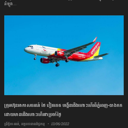
អំឡុង…
ក្រុមហ៊ុនអាកាសចរណ៍ ថៃ វៀតចេត បង្កើនជើងហោះហើរពីភ្នំពេញ-បាងកក
ដោយមានជើងហោះហើរជាប្រចាំថ្ងៃ
ព្រឹត្តិការណ៍
,
អត្ថបទពាណិជ្ជកម្ម
13/06/2022