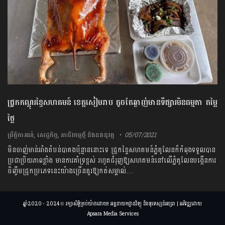
ជ្រូកកណ្ដុរខ្វៃសហគមន៍ ខេត្តសៀមរាប តូចតែឆ្ងាញ់មានទីផ្សារមិនធម្មតា តម្លៃ
ថ្លៃ
ព្រឹត្តិការណ៍
,
សេដ្ឋកិច្ច
,
អាជីវកម្មថ្មី និងនវានុវត្ត
05/07/2021
មិនចាញ់មាន់អាំងតំបន់បាគងប៉ុន្មាននោះទេ ជ្រូកខ្វៃសហគមន៍ភ្នំគូលែនក៏កំពុងទទួលបាន
ប្រជាប្រិយភាពខ្លាំង មានការគាំទ្រខ្ពស់ រហូតជំរុញឱ្យសហគមន៍នៅលើ​ភ្នំគូលែន​បង្កើន​ការ​
ចិញ្ចឹម​ជ្រូក​ប្រភេទនេះយ៉ាងច្រើនគួរឱ្យកត់សម្គាល់…
ឆ្នាំ2020 - 2024 © រក្សាសិទ្ធិគ្រប់យ៉ាងដោយ៖ អគ្គនាយកដ្ឋានវិទ្យុ និងទូរទស្សន៍អប្សរា | អភិវឌ្ឍដោយ
Apsara Media Services