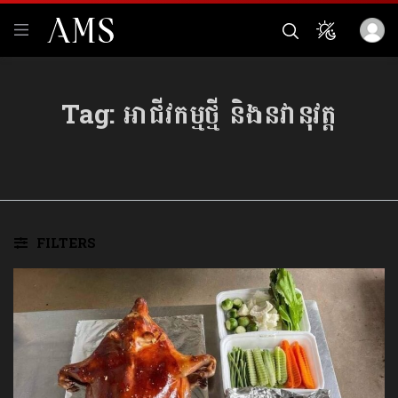
Tag:
អាជីវកម្មថ្មី និងនវានុវត្ត
FILTERS