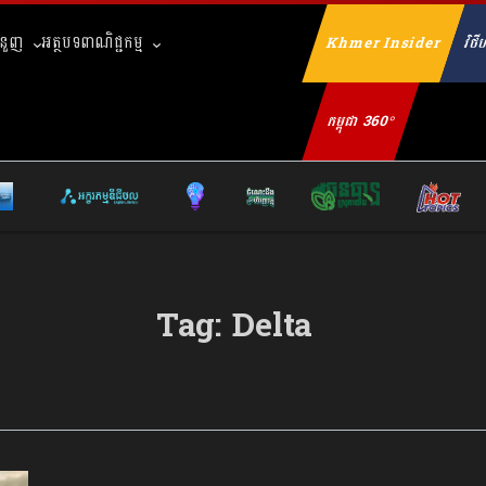
ំនួញ
អត្ថបទពាណិជ្ជកម្ម
Khmer Insider
វិថីហ
Se
កម្ពុជា 360°
Tag:
Delta