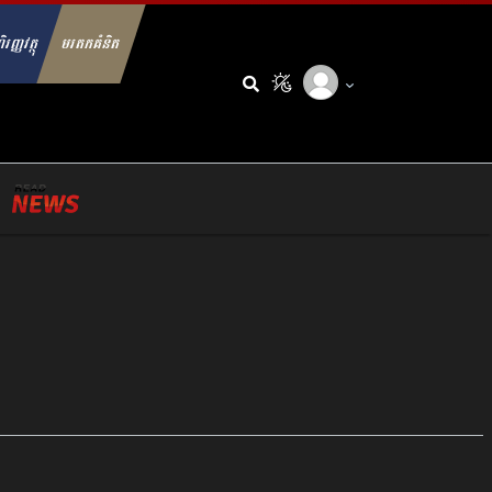
ិរញ្ញវត្ថុ
មរតកគំនិត
arch for: