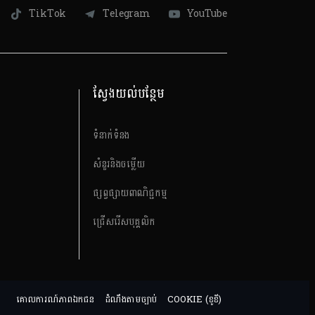
TikTok
Telegram
YouTube
ស្វែងយល់បន្ថែម
ទំនាក់ទំនង
សំនួរនិងចម្លើយ
ផ្សព្វផ្សាយពាណិជ្ជកម្ម
ជ្រើសរើសបុគ្គលិក
គោលការណ៍​ភាពឯកជន
ដំណឹងតាមច្បាប់
COOKIE (ខូខី)