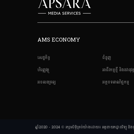
AMS ECONOMY
សេដ្ឋកិច្ច
ជំនួញ
ហិរញ្ញវត្ថុ
អាជីវកម្មថ្មី និងនវានុវត្
អចលនទ្រព្យ
អត្ថបទពាណិជ្ជកម្ម
ឆ្នាំ2020 - 2024 © រក្សាសិទ្ធិគ្រប់យ៉ាងដោយ៖ អគ្គនាយកដ្ឋានវិទ្យ