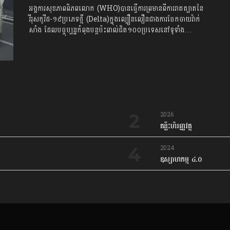
អង្គការសុខភាពពិភពលោក (WHO)​បានធ្វើការព្រមានពីការរាតត្បាតនៃ
វីរុសកូវីដ-១៩ប្រភេទថ្មី (Delta)ក្នុងល្បឿនលឿនជាងការចែកចាយវ៉ាក់
សាំង ដែលបច្ចុប្បន្នកំពុងបន្តប៉ះពាល់ជិត១០០ប្រទេសនៅទូទាំង…
2026
គន្លឹះហិរញ្ញវត្ថុ
2024
ឧស្សាហកម្ម ៤.០