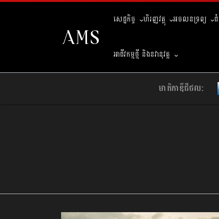
សេដ្ឋកិច្ច
ហិរញ្ញវត្ថុ
អចលនទ្រព្យ
ជ
អាជីវកម្មថ្មី និងនវានុវត្ត
មាតិកាឌីជីថល: