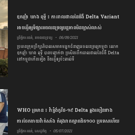
ឧកញ៉ា ឃាង ពុទ្ធី ៖ ការរាលដាលនៃជំងឺ Delta Variant
អាចធ្វើឲ្យទីផ្សារអចលនទ្រព្យបន្តភាពមិនច្បាស់លាស់
ព្រឹត្តិការណ៍
,
អចលនទ្រព្យ
06/09/2021
ប្រធានក្រុមប្រឹក្សាភិបាលសមាគមអ្នកជំនាញអចលនទ្រព្យកម្ពុជា លោក
ឧកញ៉ា ឃាង ពុទ្ធី បានបញ្ជាក់ថា ប្រសិនបើការរាលដាលនៃជំងឺ Delta
នៅកម្ពុជាកើនឡើង នឹងធ្វើឲ្យប៉ះពាល់ទី
WHO ព្រមាន ៖ វ៉ារ្យ៉ង់កូវីដ-១៩ Delta ឆ្លងលឿនជាង
ការចែកចាយវ៉ាក់សាំង កំពុងរាតត្បាតជិត១០០ ប្រទេសហើយ
ព្រឹត្តិការណ៍
,
សេដ្ឋកិច្ច
05/07/2021