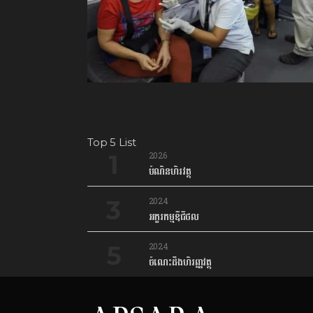
Top 5 List
2026
បំណិនហិរវត្ថុ
2024
អក្ខរកម្មឌីជីថល
2024
ចំណេះដឹងហិរញ្ញវត្ថុ