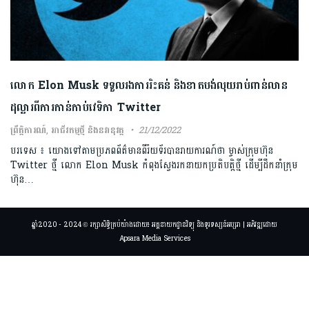
លោក Elon Musk ទទួលរងការរិះគន់ និងខាតបង់លុយរាប់ពាន់លាន
ដុល្លារពីការកាន់កាប់វេទិកា Twitter
ព្រឹត្តិការណ៍
,
អាជីវកម្មថ្មី និងនវានុវត្ត
21/12/2022
បរទេស ៖ យោងទៅតាមប្រភពព័ត៌មានពីរ៉យទ័របានរាយការណ៍ថា ម្ចាស់ក្រុមហ៊ុន
Twitter ថ្មី លោក Elon Musk កំពុងស្វែងរកនាយកប្រតិបត្តិថ្មី ដើម្បីដឹកនាំក្រុម
ហ៊ុន…
ឆ្នាំ2020 - 2024 © រក្សាសិទ្ធិគ្រប់យ៉ាងដោយ៖ អគ្គនាយកដ្ឋានវិទ្យុ និងទូរទស្សន៍អប្សរា | អភិវឌ្ឍដោយ
Apsara Media Services