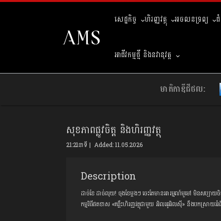
សេដ្ឋកិច្ច
ហិរញ្ញវត្ថុ
អចលនទ្រព្យ
ជ
អាជីវកម្មថ្មី និងនវានុវត្ត
មាតិកាឌីជីថល:
សុខភាពផ្លូវចិត្ត និងហិរញ្ញវត្ថុ
21:21នាទី | Added: 11.05.2026
Description
ដាច់ខែ ដាច់លុយ! ចុងខែម្តងៗ ចេះតែមានអារម្មណ៍មួមៅ មិនសប្បាយចិត
កម្មវិធីផតខាស​ «គន្លឹះហិរញ្ញវត្ថុជាមួយ អិលអូអិលស៊ី» នឹងបកស្រាយអំពី "