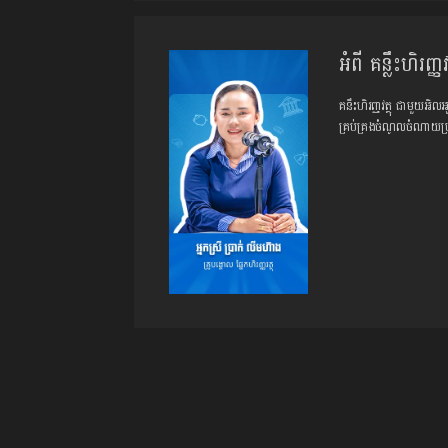
អំពី គន្លឹះហិរញ្ញវត
គនឹះហិរញ្ញវត្ថុ ជាមួយអិល
គ្រប់គ្រងចំណូលចំណាយប្រច