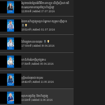
ស្វែងយល់បន្ថែមអំពីវិធីការពារខ្លួន ដើម្បីជៀសវាងពី
ការឆបោកតាមបច្ចេកវិទ្យាហិរញ្ញវត្ថុ!
22:50នាទី | Added: 17.07.2026
ផែនការហិរញ្ញវត្ថុសម្រាប់អ្នកសាងគ្រួសារថ្មីថ្មោង
25:52នាទី | Added: 02.07.2026
វិន័យក្នុងការចាយលុយ
27:03នាទី | Added: 19.06.2026
ហានិភ័យនៃកម្ចីក្រៅផ្លូវការ
17:31នាទី | Added: 05.06.2026
ស្រ្តីសល់លុយជាងបុរស
28:42នាទី | Added: 21.05.2026
សុខភាពផ្លូវចិត្ត និងហិរញ្ញវត្ថុ
21:21នាទី | Added: 11.05.2026