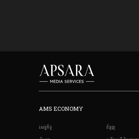
AMS ECONOMY
សេដ្ឋកិច្ច
ជំនួញ