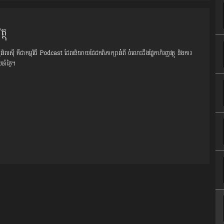
្ថុ
អូអិលសុី គឺជាកម្មវិធី Podcast ដែលនិយាយជែជកពិភាក្សាអំពី ចំណេះដឹងផ្នែកហិរញ្ញវត្ថុ និងការ
ាំថ្ងៃ។