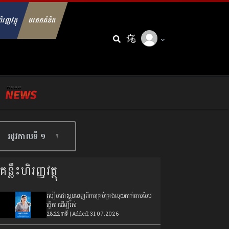
ិរញ្ញវត្ថុ
មរតកគំនិត
arch for:
រដូវកាលទី​ ១
គន្លឹះហិរញ្ញវត្ថុ
របៀបដោះខ្លួនចេញពីការគ្រប់គ្រងលុយកាក់តាមបែប
ធ្វើការដើម្បីរស់
28:22នាទី | Added: 31.07.2026