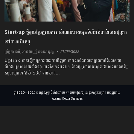
Start-up ថ្មីមួយប្រែក្លាយកាកសំណល់រោងចក្រទំហំរាប់ពាន់លានដុល្លារ
ទៅជាអាជីវកម្ម
ព្រឹត្តិការណ៍
,
អាជីវកម្មថ្មី និងនវានុវត្ត
21/06/2022
Uplink បានធ្វើការស្រាវជ្រាវរកឃើញថា កាកលសំណល់ជាក្រណាត់ដែលសល់
ពីរោងចក្រកាត់ដេរទាំងឡាយលើសកលលោក ដែលត្រូវបានគេបោះបង់ចោលមានតម្លៃ
សរុបរហូតទៅដល់ ២៨៨ ពាន់លាន…
ឆ្នាំ2020 - 2024 © រក្សាសិទ្ធិគ្រប់យ៉ាងដោយ៖ អគ្គនាយកដ្ឋានវិទ្យុ និងទូរទស្សន៍អប្សរា | អភិវឌ្ឍដោយ
Apsara Media Services