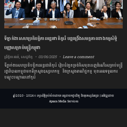
ទីភ្នាក់ងារសហប្រតិបត្តិការអន្តរជាតិកូរ៉េ បន្តពង្រឹងសមត្ថភាពខាងកម្មសិទ្ធិ
បញ្ញាសម្រាប់មន្ត្រីកម្ពុជា
ព្រឹត្តិការណ៍
,
សេដ្ឋកិច្ច
03/06/2025
Leave a comment
ទីភ្នាក់ងារសហប្រតិបត្តិការអន្តរជាតិកូរ៉េ រៀបចំវគ្គតម្រង់ទិសមុនចេញដំណើរសម្រាប់មន្ត្រី
រដ្ឋាភិបាលកម្ពុជាមកពីក្រសួង​ឧស្សាហកម្ម ​និងក្រសួងពាណិជ្ជកម្ម មុនពេលទទួលការ
បណ្តុះបណ្តាលនៅកូរ៉េ
ឆ្នាំ2020 - 2024 © រក្សាសិទ្ធិគ្រប់យ៉ាងដោយ៖ អគ្គនាយកដ្ឋានវិទ្យុ និងទូរទស្សន៍អប្សរា | អភិវឌ្ឍដោយ
Apsara Media Services