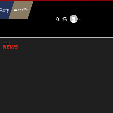
ិរញ្ញវត្ថុ
មរតកគំនិត
arch for: