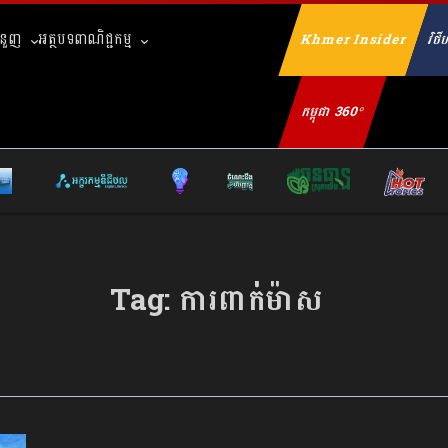
ំនួញ
អត្ថបទពាណិជ្ជកម្ម
Khmer Insider
វិថីហ
Se
កម្ពុជា 360°
Tag:
ការពាក់ម៉ាស