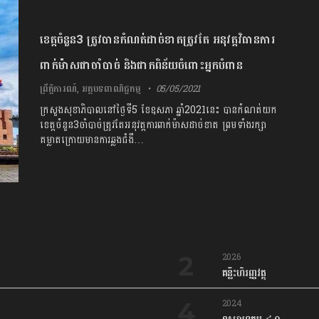
ខេត្តចំនួន3 ត្រូវបានកំណត់ដាច់ខាតត្រូវតែ អនុវត្តវិធានការ
ពាក់ម៉ាសជាចាំបាច់ និងផាកពិន័យចំពោះអ្នកបំពាន
ព្រឹត្តិការណ៍
,
អត្ថបទពាណិជ្ជកម្ម
05/05/2021
ក្រសួងសុខាភិបាលនៅថ្ងៃទី5 ខែឧសភា ឆ្នាំ2021នេះ បានកំណត់យក
ខេត្តចំនួន3ចាំបាច់ត្រូវតែអនុវត្តការពាក់ម៉ាសដាច់ខាត ព្រមទាំងរក្សា
គម្លាតក្រោយមានការឆ្លងជំងឺ…
2026
គន្លឹះហិរញ្ញវត្ថុ
2024