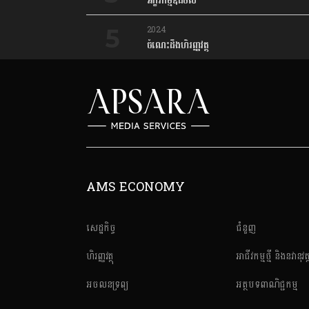
អក្ខរកម្មឌីជីថល
2024
ចំណេះដឹងហិរញ្ញវត្ថុ
AMS ECONOMY
សេដ្ឋកិច្ច
ជំនួញ
ហិរញ្ញវត្ថុ
អាជីវកម្មថ្មី និងនវានុវត្
អចលនទ្រព្យ
អត្ថបទពាណិជ្ជកម្ម