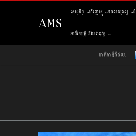
សេដ្ឋកិច្ច
ហិរញ្ញវត្ថុ
អចលនទ្រព្យ
ជ
អាជីវកម្មថ្មី និងនវានុវត្ត
មាតិកាឌីជីថល: