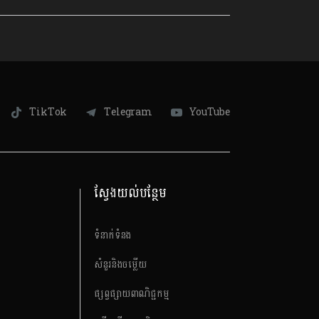
TikTok
Telegram
YouTube
ស្វែងយល់បន្ថែម
ទំនាក់ទំនង
សំនួរនិងចម្លើយ
ផ្សព្វផ្សាយពាណិជ្ជកម្ម