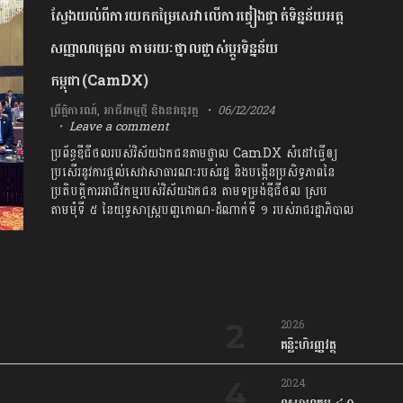
ស្វែងយល់ពីការយកកម្រៃសេវាលើការផ្ទៀងផ្ទាត់ទិន្នន័យអត្ត
សញ្ញាណបុគ្គល តាមរយៈថ្នាលផ្លាស់ប្តូរទិន្នន័យ
កម្ពុជា(CamDX)
ព្រឹត្តិការណ៍
,
អាជីវកម្មថ្មី និងនវានុវត្ត
06/12/2024
Leave a comment
ប្រព័ន្ធឌីជីថលរបស់វិស័យឯកជនតាមថ្នាល CamDX សំដៅធ្វើឲ្យ
ប្រសើរនូវការផ្តល់សេវាសាធារណៈរបស់រដ្ឋ និងបង្កើនប្រសិទ្ធភាពនៃ
ប្រតិបត្តិការអាជីវកម្មរបស់វិស័យឯកជន តាមទម្រង់ឌីជីថល ស្រប
តាមមុំទី ៥ នៃយុទ្ធសាស្ត្របញ្ជកោណ-ដំណាក់ទី ១ របស់រាជរដ្ឋាភិបាល
2026
គន្លឹះហិរញ្ញវត្ថុ
2024