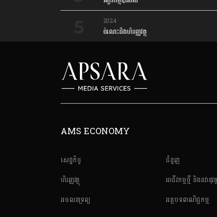
អក្ខរកម្មឌីជីថល
2024
ចំណេះដឹងហិរញ្ញវត្ថុ
AMS ECONOMY
សេដ្ឋកិច្ច
ជំនួញ
ហិរញ្ញវត្ថុ
អាជីវកម្មថ្មី និងនវានុវត្
អចលនទ្រព្យ
អត្ថបទពាណិជ្ជកម្ម