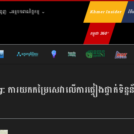
ំនួញ
អត្ថបទពាណិជ្ជកម្ម
Khmer Insider
វិថីហ
Se
កម្ពុជា 360°
g:
ការយកកម្រៃសេវាលើការផ្ទៀងផ្ទាត់ទិន្ន