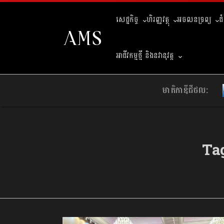
សេដ្ឋកិច្ច
ហិរញ្ញវត្ថុ
អចលនទ្រព្យ
ជ
អាជីវកម្មថ្មី និងនវានុវត្ត
មាតិកាឌីជីថល:
Ta