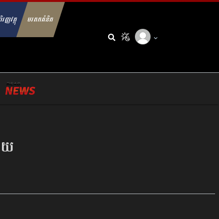
ិរញ្ញវត្ថុ
មរតកគំនិត
arch for:
ន័យ