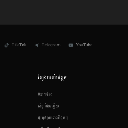
TikTok
Telegram
YouTube
ស្វែងយល់បន្ថែម
ទំនាក់ទំនង
សំនួរនិងចម្លើយ
ផ្សព្វផ្សាយពាណិជ្ជកម្ម