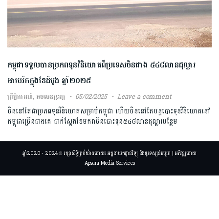
កម្ពុជា​ទទួលបានប្រភពទុនវិនិយោគពីប្រទេសចិន​ជាង​ ៥៤៨​លានដុល្លារ
អាមេរិក​ក្នុងខែដំបូង​ ឆ្នាំ២០២៥​
ព្រឹត្តិការណ៍
,
អចលនទ្រព្យ
05/02/2025
Leave a comment
ចិន​នៅតែជា​ប្រភពទុនវិនិយោគ​សម្រាប់​កម្ពុជា ហើយចិននៅតែបន្ត​បោះទុនវិនិយោគនៅ
កម្ពុជា​ច្រើនជាងគេ ជាក់ស្ដែង​ខែមករា​ចិនបោះទុន៥៤៨លានដុល្លារបន្ថែម
ឆ្នាំ2020 - 2024 © រក្សាសិទ្ធិគ្រប់យ៉ាងដោយ៖ អគ្គនាយកដ្ឋានវិទ្យុ និងទូរទស្សន៍អប្សរា | អភិវឌ្ឍដោយ
Apsara Media Services