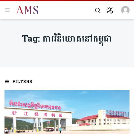
Tag:
ការ​វិនិយោគនៅកម្ពុជា
FILTERS