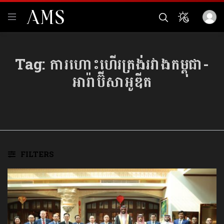
Tag:
ការហោះហើរត្រង់រវាងកម្ពុជា-
អារ៉ាប៊ីសាអូឌីត
FILTERS