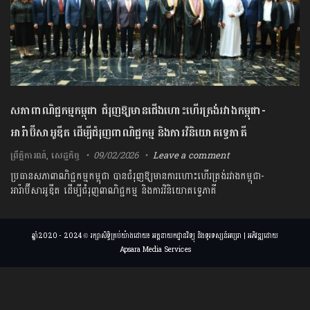
សភាពាណិជ្ជកម្មកម្ពុជា ជំរុញឱ្យមានជើងហោះហើរត្រង់រវាងកម្ពុជា-
អារ៉ាប៊ីសាអូឌីត ដើម្បីជំរុញពាណិជ្ជកម្ម​ និងការវិនិយោគទ្វេភាគី
ព្រឹត្តិការណ៍
,
សេដ្ឋកិច្ច
09/02/2026
Leave a comment
ប្រធានសភាពាណិជ្ជកម្មកម្ពុជា បានជំរុញឱ្យមានការហោះហើរត្រង់រវាងកម្ពុជា-
អារ៉ាប៊ីសាអូឌីត ដើម្បីជំរុញពាណិជ្ជកម្ម​ និងការវិនិយោគទ្វេភាគី​
ឆ្នាំ2020 - 2024 © រក្សាសិទ្ធិគ្រប់យ៉ាងដោយ៖ អគ្គនាយកដ្ឋានវិទ្យុ និងទូរទស្សន៍អប្សរា | អភិវឌ្ឍដោយ
Apsara Media Services