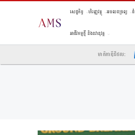
សេដ្ឋកិច្ច
ហិរញ្ញវត្ថុ
អចលនទ្រព្យ
ជ
អាជីវកម្មថ្មី និងនវានុវត្ត
មាតិកាឌីជីថល: