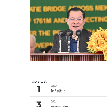
Top 5 List
2026
បំណិនហិរវត្ថុ
2024
អក្ខរកម្មឌីជីថល