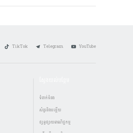
TikTok
Telegram
YouTube
ស្វែងយល់បន្ថែម
ទំនាក់ទំនង
សំនួរនិងចម្លើយ
ផ្សព្វផ្សាយពាណិជ្ជកម្ម