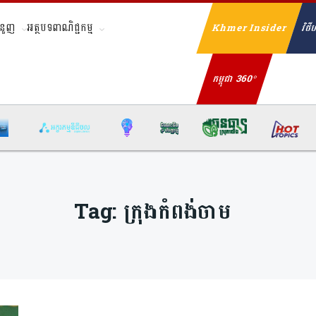
ំនួញ
អត្ថបទពាណិជ្ជកម្ម
Khmer Insider
វិថីហ
Se
កម្ពុជា 360°
Tag:
ក្រុងកំពង់ចាម