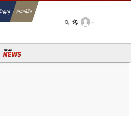
ិរញ្ញវត្ថុ
មរតកគំនិត
arch for: