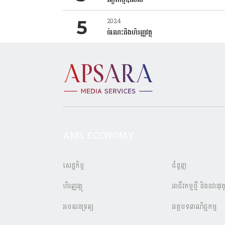
2024
ចំណេះដឹងហិរញ្ញវត្ថុ
AMS ECONOMY
សេដ្ឋកិច្ច
ជំនួញ
ហិរញ្ញវត្ថុ
អាជីវកម្មថ្មី និងនវានុវត្
អចលនទ្រព្យ
អត្ថបទពាណិជ្ជកម្ម