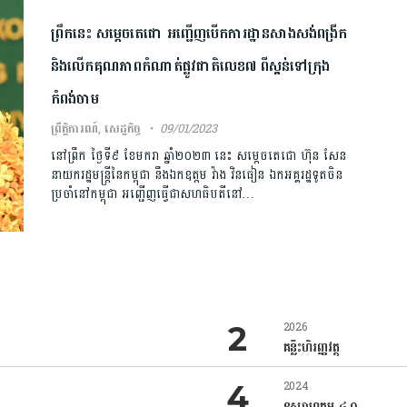
ព្រឹកនេះ សម្តេចតេជោ អញ្ជើញបើកការដ្ឋានសាងសង់ពង្រីក
និងលើកគុណភាពកំណាត់ផ្លូវជាតិលេខ៧ ពីស្គន់ទៅក្រុង
កំពង់ចាម
ព្រឹត្តិការណ៍
,
សេដ្ឋកិច្ច
09/01/2023
នៅព្រឹក ថ្ងៃទី៩ ខែមករា ឆ្នាំ២០២៣ នេះ សម្ដេចតេជោ ហ៊ុន សែន
នាយករដ្ឋមន្ត្រីនៃកម្ពុជា នឹងឯកឧត្តម វ៉ាង វិនធៀន ឯកអគ្គរដ្ឋទូតចិន
ប្រចាំនៅកម្ពុជា អញ្ជើញធ្វើជាសហធិបតីនៅ…
2026
គន្លឹះហិរញ្ញវត្ថុ
2024
ឧស្សាហកម្ម ៤.០