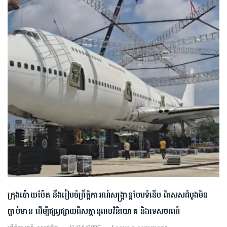
ក្រុងប៉ោយប៉ែត នឹងរៀបចំព្រឹត្តិការណ៍សង្រ្កាន្តបែបទំនើប ពិសេសដំបូងមិន
ធ្លាប់មាន ដើម្បី​ផ្សព្វផ្សាយពី​សក្ដានុពលវិនិយោគ និងទេសចរណ៍​