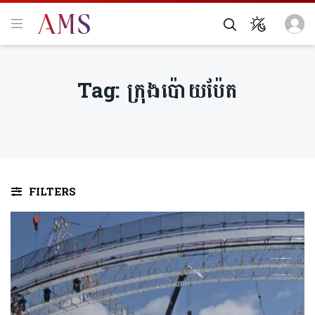
Tag:
ក្រុង​ប៉ោយ​ប៉ែត​
FILTERS