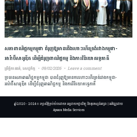
សភាពាណិជ្ជកម្មកម្ពុជា ជំរុញឱ្យមានជើងហោះហើរត្រង់រវាងកម្ពុជា-
អារ៉ាប៊ីសាអូឌីត ដើម្បីជំរុញពាណិជ្ជកម្ម​ និងការវិនិយោគទ្វេភាគី
ព្រឹត្តិការណ៍
,
សេដ្ឋកិច្ច
09/02/2026
Leave a comment
ប្រធានសភាពាណិជ្ជកម្មកម្ពុជា បានជំរុញឱ្យមានការហោះហើរត្រង់រវាងកម្ពុជា-
អារ៉ាប៊ីសាអូឌីត ដើម្បីជំរុញពាណិជ្ជកម្ម​ និងការវិនិយោគទ្វេភាគី​
ឆ្នាំ2020 - 2024 © រក្សាសិទ្ធិគ្រប់យ៉ាងដោយ៖ អគ្គនាយកដ្ឋានវិទ្យុ និងទូរទស្សន៍អប្សរា | អភិវឌ្ឍដោយ
Apsara Media Services