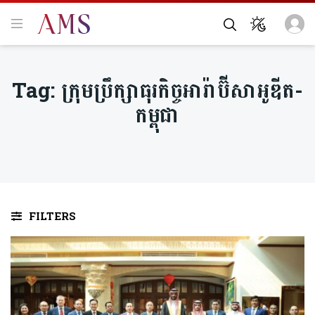
Tag:
ក្រុមប្រឹក្សាធុរកិច្ចអារ៉ាប៊ីសាអូឌីត-
កម្ពុជា
FILTERS