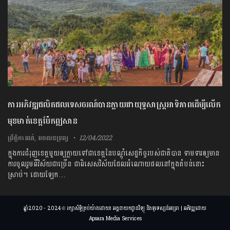
ការអភិវឌ្ឍផលិតផលទេសចរណ៍បានក្លាយជាយុទ្ធសាស្ត្រអាទិភាពដើម្បីលើក
មុខមាត់ខេត្តប៉ែកឦសាន
ព្រឹត្តិការណ៍
,
អចលនទ្រព្យ
12/04/2022
ក្នុងការជំរុញខេត្តមួយឲ្យក្លាយទៅជាខេត្តនៃបណ្ដុំសេដ្ឋកិច្ចរបស់ជាតិបាន ទាមទារឲ្យមាន
ការចូលរួមពីវិស័យជាច្រើន ជាពិសេសវិស័យដែលអំណោយផលនៅក្នុងតំបន់នោះ
ស្រាប់។ ដោយឡែក…
ឆ្នាំ2020 - 2024 © រក្សាសិទ្ធិគ្រប់យ៉ាងដោយ៖ អគ្គនាយកដ្ឋានវិទ្យុ និងទូរទស្សន៍អប្សរា | អភិវឌ្ឍដោយ
Apsara Media Services