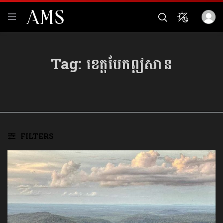
Tag:
ខេត្តបែកឦសាន
FILTERS