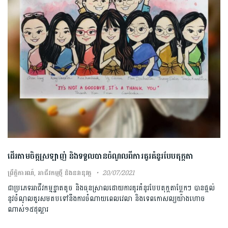
ដើរតាមចិត្តស្រឡាញ់ និងទទួលបានចំណូលពីការគូរគំនូរបែបតុក្កតា
ព្រឹត្តិការណ៍
,
អាជីវកម្មថ្មី និងនវានុវត្ត
20/07/2021
ជាប្រភេទអាជីវកម្មខ្នាតតូច និងធុនស្រាលដោយការគូរគំនូរបែបតុក្កតាប្លែកៗ បានផ្តល់
នូវចំណូលគួរសមតបទៅនឹងការចំណាយពេលវេលា និងទេពកោសល្យយ៉ាងហោច
ណាស់១៥ដុល្លារ