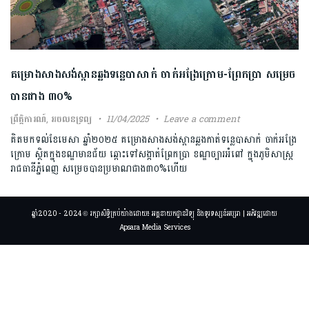
គម្រោងសាងសង់ស្ពានឆ្លងទន្លេបាសាក់ ចាក់អង្រែក្រោម-ព្រែកប្រា សម្រេច
បានជាង ៣០%
ព្រឹត្តិការណ៍
,
អចលនទ្រព្យ
11/04/2025
Leave a comment
គិតមកទល់ខែមេសា ឆ្នាំ២០២៥ គម្រោងសាងសង់ស្ពានឆ្លងកាត់ទន្លេបាសាក់ ចាក់អង្រែ
ក្រោម ស្ថិតក្នុងខណ្ឌមានជ័យ ឆ្ពោះទៅសង្កាត់ព្រែកប្រា ខណ្ឌច្បារអំពៅ ក្នុងភូមិសាស្រ្ត
រាជធានីភ្នំពេញ សម្រេចបានប្រ​មាណជាង៣០%ហើយ
ឆ្នាំ2020 - 2024 © រក្សាសិទ្ធិគ្រប់យ៉ាងដោយ៖ អគ្គនាយកដ្ឋានវិទ្យុ និងទូរទស្សន៍អប្សរា | អភិវឌ្ឍដោយ
Apsara Media Services