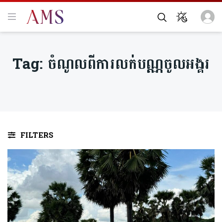
Tag:
ចំណូល​ពីការលក់បណ្ណចូលអង្គរ
FILTERS