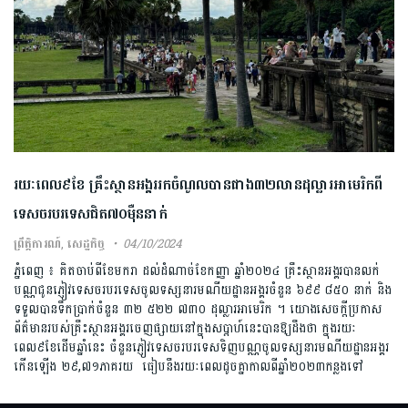
រយៈ​ពេល៩ខែ គ្រឹះស្ថានអង្គរ​រក​ចំណូល​បានជាង​៣២លានដុល្លារអាមេរិក​ពី
ទេសចរបរទេសជិត៧០ម៉ឺននាក់
ព្រឹត្តិការណ៍
,
សេដ្ឋកិច្ច
04/10/2024
ភ្នំពេញ ៖ គិត​ចាប់ពីខែមករា​ ដល់ដំណាច់ខែ​កញ្ញា ឆ្នាំ២០២៤ គ្រឹះស្ថានអង្គរបាន​​លក់
បណ្ណជូន​ភ្ញៀវទេស​ចរបរ​​ទេ​ស​​​​ចូល​ទ​ស្ស​នា​​រមណីយដ្ឋានអង្គរ​ចំនួន ៦៩៩ ៨៥០ នាក់ និង
ទទួល​បានទឹកប្រាក់ចំនួន ៣២ ៥២២​ ៧៣០ ដុ​ល្លា​រ​អាមេរិក ។ ​យោង​សេចក្ដីប្រ​កាស
ព័ត៌មាន​របស់គ្រឹះស្ថានអង្គរ​ចេញផ្សាយ​នៅក្នុងសប្ដាហ៍នេះបានឱ្យដឹងថា ក្នុង​រយៈ​
ពេល៩ខែ​ដើមឆ្នាំនេះ ចំនួន​ភ្ញៀវទេសចរបរទេស​ទិញ​បណ្ណចូលទស្សនារមណីយដ្ឋានអង្គរ​
កើនឡើង ២៩,៧១ភាគរយ ធៀបនឹងរយៈពេលដូចគ្នា​កាលពីឆ្នាំ២០​២៣​​កន្លងទៅ