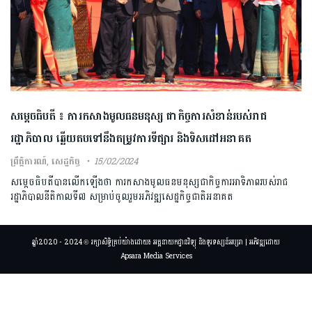
សម្តេចធិបតី ៖ ការកសាងមូលធនមនុស្ស ជាកិច្ចការសំខាន់របស់រាជ
រដ្ឋាភិបាល ឆ្លើយតបទៅនឹងតម្រូវការទីផ្សារ និងទិសដៅអនាគត
ព្រឹត្តិការណ៍
,
សេដ្ឋកិច្ច
15/02/2024
សម្តេចធិបតីបានលើកឡើងថា ការកសាងមូលធនមនុស្សជាកិច្ចការអាទិភាពរបស់រាជ
រដ្ឋាភិ​បាលនីតិកាលទី៧ សម្រាប់ចូលរួមអភិវឌ្ឍសេដ្ឋកិច្ចជាតិអនាគត
ឆ្នាំ2020 - 2024 © រក្សាសិទ្ធិគ្រប់យ៉ាងដោយ៖ អគ្គនាយកដ្ឋានវិទ្យុ និងទូរទស្សន៍អប្សរា | អភិវឌ្ឍដោយ
Apsara Media Services