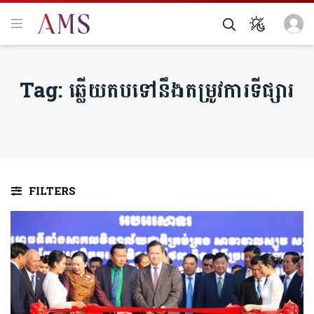
Tag:
ឆ្លើយតបទៅនឹងតម្រូវការទីផ្សារ
FILTERS