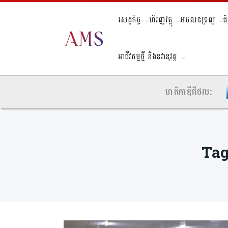
សេដ្ឋកិច្ច
ហិរញ្ញវត្ថុ
អចលនទ្រព្យ
ជ
អាជីវកម្មថ្មី និងនវានុវត្ត
មាតិកាឌីជីថល:
Ta