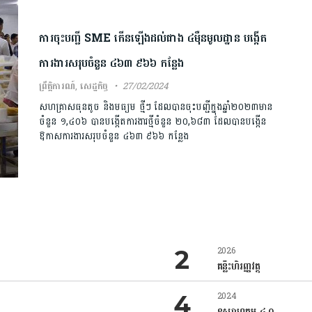
ការចុះបញ្ជី SME កើនឡើងដល់ជាង ៤ម៉ឺនមូលដ្ឋាន បង្កើត​
ការងារ​សរុប​ចំនួន​ ​៤​៦​៣​ ​៩​៦​៦​ ​កន្លែង
ព្រឹត្តិការណ៍
,
សេដ្ឋកិច្ច
27/02/2024
សហ​​គ្រាស​ធុន​តូច​ ​និង​មធ្យម ថ្មីៗ ​ដែល​បាន​ចុះបញ្ជី​ក្នុងឆ្នាំ២០២៣មាន
ចំនួន​ ​១​,​៤​០​៦​ បានបង្កើត​ការងារថ្មី​​ចំនួន​ ​២​០​,​៦​៨​៣​​ ដែលបានបង្កើន
ឱកាស​ការងារ​សរុប​ចំនួន​ ​៤​៦​៣​ ​៩​៦​៦​ ​កន្លែង​
2026
គន្លឹះហិរញ្ញវត្ថុ
2024
ឧស្សាហកម្ម ៤.០