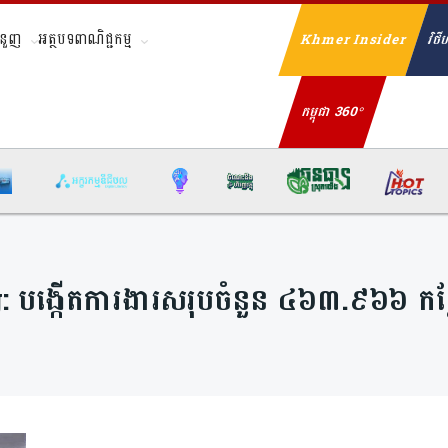
ំនួញ
អត្ថបទពាណិជ្ជកម្ម
Khmer Insider
វិថីហ
Se
កម្ពុជា 360°
g:
បង្កើតការងារសរុបចំនួន ៤៦៣.៩៦៦ កន្