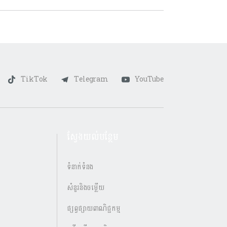
TikTok
Telegram
YouTube
ស្វែងយល់បន្ថែម
ទំនាក់ទំនង
សំនួរនិងចម្លើយ
ផ្សព្វផ្សាយពាណិជ្ជកម្ម