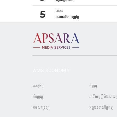
2024
ចំណេះដឹងហិរញ្ញវត្ថុ
AMS ECONOMY
សេដ្ឋកិច្ច
ជំនួញ
ហិរញ្ញវត្ថុ
អាជីវកម្មថ្មី និងនវានុវត្
អចលនទ្រព្យ
អត្ថបទពាណិជ្ជកម្ម