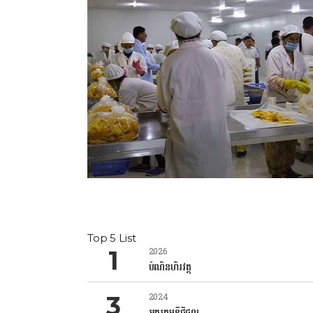
Top 5 List
2026
បំណិនហិរវត្ថុ
2024
អក្ខរកម្មឌីជីថល