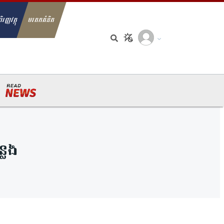
ិរញ្ញវត្ថុ
មរតកគំនិត
arch for:
លែង