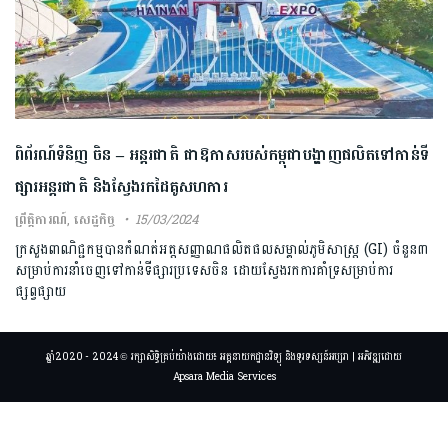
ពិព័រណ៍​ទំនិញ ​ចិន – ​អន្តរជាតិ ​ជាឱកាស​របស់កម្ពុជាបង្ហាញ​ផលិត​ទៅកាន់​ទី
ផ្សារ​អន្តរជាតិ និងស្វែងរកដៃគូសហការ
ព្រឹត្តិការណ៍
,
សេដ្ឋកិច្ច
15/03/2024
ក្រសួង​ពាណិជ្ជកម្ម​បាន​កំណត់​អត្តសញ្ញាណ​ផលិតផល​សម្គាល់​ភូមិសាស្ត្រ​ (​G​I​) ​ចំនួន​៣​​
សម្រាប់​ការនាំចេញ​ទៅកាន់​ទី​ផ្សារ​ប្រទេស​ចិន​ ​ដោយ​ស្វែងរក​ការ​គាំទ្រ​សម្រាប់​ការ​
ផ្សព្វផ្សាយ​
ឆ្នាំ2020 - 2024 © រក្សាសិទ្ធិគ្រប់យ៉ាងដោយ៖ អគ្គនាយកដ្ឋានវិទ្យុ និងទូរទស្សន៍អប្សរា | អភិវឌ្ឍដោយ
Apsara Media Services