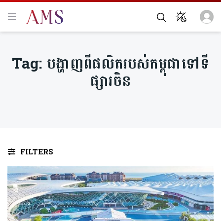
Tag:
បង្ហាញពីផលិតរបស់កម្ពុជាទៅទី
ផ្សារចិន
FILTERS