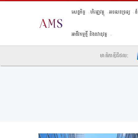
សេដ្ឋកិច្ច
ហិរញ្ញវត្ថុ
អចលនទ្រព្យ
ជ
អាជីវកម្មថ្មី និងនវានុវត្ត
មាតិកាឌីជីថល: