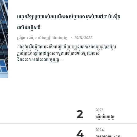
បច្ចេកវិទ្យាមួយរបស់អាមេរិកអាចប្រែអគារខ្ពស់ៗទៅជាម៉ាស៊ីន
ផលិតអគ្គិសនី
ព្រឹត្តិការណ៍
,
អាជីវកម្មថ្មី និងនវានុវត្ត
10/11/2022
នវានុវត្ត៖វិបត្តិថាមពលនិងបញ្ហាបម្រែបម្រួលអាកាសធាតុត្រូវបានផ្សារ
ភ្ជាប់គ្នាយ៉ាងខ្លាំងនៅក្នុងសកម្មភាពចាំបាច់ទាំងឡាយរបស់
ពិភពលោកនៅពេលបច្ចុប្បន្ន…
2026
គន្លឹះហិរញ្ញវត្ថុ
2024
ឧស្សាហកម្ម ៤.០