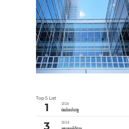
Top 5 List
2026
បំណិនហិរវត្ថុ
2024
អក្ខរកម្មឌីជីថល