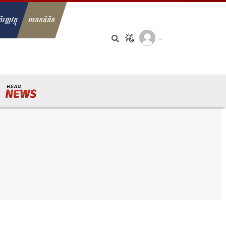
ិរញ្ញវត្ថុ
មរតកគំនិត
arch for: