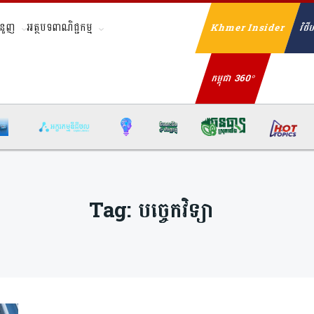
ំនួញ
អត្ថបទពាណិជ្ជកម្ម
Khmer Insider
វិថីហ
Se
កម្ពុជា 360°
Tag:
បច្ចេ្វកវិទ្យា