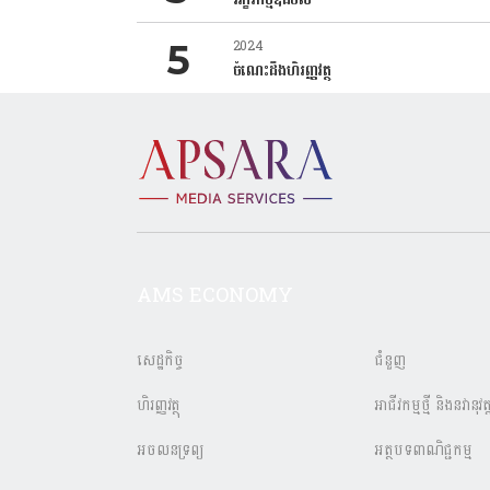
2024
ចំណេះដឹងហិរញ្ញវត្ថុ
AMS ECONOMY
សេដ្ឋកិច្ច
ជំនួញ
ហិរញ្ញវត្ថុ
អាជីវកម្មថ្មី និងនវានុវត្
អចលនទ្រព្យ
អត្ថបទពាណិជ្ជកម្ម