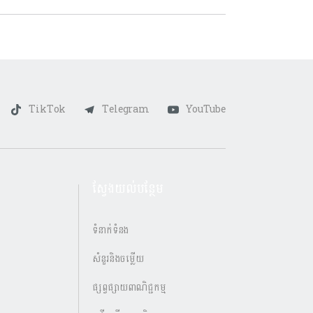
TikTok
Telegram
YouTube
ស្វែងយល់បន្ថែម
ទំនាក់ទំនង
សំនួរនិងចម្លើយ
ផ្សព្វផ្សាយពាណិជ្ជកម្ម