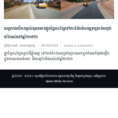
គម្រោង​លើ​កកម្ពស់​គុណភាព​ផ្លូវ​ចំនួន៤ខ្សែទៅកាន់តំបន់​សមុទ្រ​​គ្រោងបញ្ចប់​
ទាំង​អស់​នៅឆ្នាំ២០២៦​
ព្រឹត្តិការណ៍
,
អចលនទ្រព្យ
09/08/2024
Leave a comment
ផ្លូវ​ចំនួន​៤ខ្សែ​តភ្ជាប់ពីភ្នំពេញ ទៅកាន់​តំបន់​សមុទ្រ​នៃប្រទេស​កម្ពុជាដែល​កំពុង​មាញឹក​
ក្នុងការសាងសង់​នោះ នឹង​បញ្ចប់ទាំងអស់​នៅឆ្នាំ២០២៦
ឆ្នាំ2020 - 2024 © រក្សាសិទ្ធិគ្រប់យ៉ាងដោយ៖ អគ្គនាយកដ្ឋានវិទ្យុ និងទូរទស្សន៍អប្សរា | អភិវឌ្ឍដោយ
Apsara Media Services