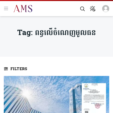
Tag:
ពន្ធលើ​ចំណេញមូលធន
FILTERS