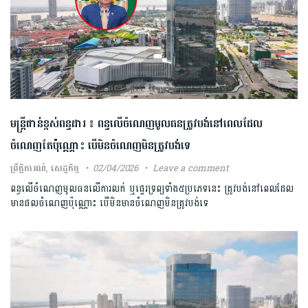
មន្ត្រីជាន់ខ្ពស់​ពន្ធដារ ៖ ពន្ធ​លើ​ចំណេញ​មូលធន​ត្រូវបង់នៅពេលដែល​
ចំណេញតែប៉ុណ្ណោះ បើមិនចំណេញមិនត្រូវ​បង់ទេ
ព្រឹត្តិការណ៍
,
សេដ្ឋកិច្ច
02/04/2026
Leave a comment
ពន្ធលើ​ចំ​ណេ​ញ​​មូលធន​លើកា​រលក់​ ឬផ្ទេរ​ទ្រព្យ​ទាំង​៥ប្រភេទនេះ ត្រូវបង់នៅពេលដែល​
មាន​ផលចំណេញប៉ុណ្ណោះ បើមិនមានចំណេញមិនត្រូវ​បង់ទេ