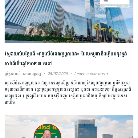
ស្វែងយល់​បន្ថែម​ពី​ «ពន្ធលើចំណេញមូល​ធន» ដែលកម្ពុជានឹង​ផ្ដើមអនុវត្តន៍
ចាប់ពីដើមឆ្នាំ២០២៧​ តទៅ
ព្រឹត្តិការណ៍
,
អចលនទ្រព្យ
28/07/2026
Leave a comment
ពន្ធលើ​ចំណេញ​មូល​ធន ​ជា​ប្រភេទពន្ធលើ​ប្រាក់ចំណេញដែល​រូបវន្ត​បុគ្គល ឬនីតិបុគ្គល​
ទទួលបានពីការលក់​ ផ្ទេរទ្រព្យសកម្មមូល​ធន​ផ្សេងៗ ដូចជា អចលនទ្រព្យ កិច្ច​សន្យា​ភតិ
សន្យា​(ជួល ) ទ្រព្យវិនិយោគ​ កម្មសិទ្ធិ​បញ្ញា កេរ្តិ៍ឈ្មោះអាជីវកម្ម និង​រូបិយវត្ថុ​បរទេស
ជាដើម