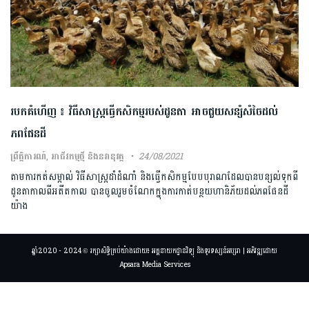
របកគំហើញ ៖ វិធីសាស្ត្រធ្វើកសិកម្មរបស់ដូនតា អាចជួយសន្សំសំចៃដល់
ភពផែនដី
ព្រឹត្តិការណ៍
,
អាជីវកម្មថ្មី និងនវានុវត្ត
24/08/2021
តាមការកត់សម្កាល់ វិធីសាស្ត្រដាំដំណាំ និងធ្វើកសិកម្មបែបបុរាណដែលបានបន្សល់ទុកពី
ដូនតាកាលពីអតីតកាល បានចូលរួមចំណែកក្នុងការកាត់បន្ថយហានិភ័យដល់ភពផែនដី
យ៉ាង
ឆ្នាំ2020 - 2024 © រក្សាសិទ្ធិគ្រប់យ៉ាងដោយ៖ អគ្គនាយកដ្ឋានវិទ្យុ និងទូរទស្សន៍អប្សរា | អភិវឌ្ឍដោយ
Apsara Media Services