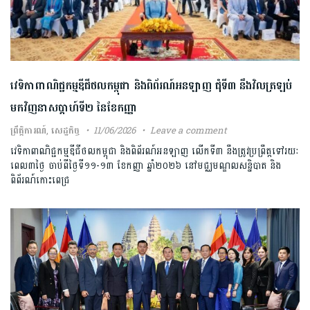
វេទិកាពាណិជ្ជកម្មឌីជីថលកម្ពុជា និងពិព័រណ៍អនឡាញ ជុំទី៣ នឹងវិលត្រឡប់
មកវិញនាសប្ដាហ៍ទី២ នៃខែកញ្ញា
ព្រឹត្តិការណ៍
,
សេដ្ឋកិច្ច
11/06/2026
Leave a comment
វេទិកាពាណិជ្ជកម្មឌីជីថលកម្ពុជា និងពិព័រណ៍អនឡាញ លើកទី៣ នឹងត្រូវប្រព្រឹត្តទៅរយៈ
ពេល៣ថ្ងៃ ចាប់ពីថ្ងៃទី១១-១៣ ខែកញ្ញា ឆ្នាំ២០២៦ នៅមជ្ឈមណ្ឌលសន្និបាត និង
ពិព័រណ៍កោះពេជ្រ