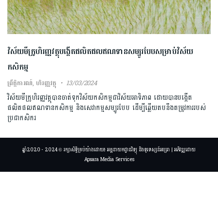
វិស័យមីក្រូហិរញ្ញវត្ថុបង្កើតផលិតផលឥណទានសម្បូរបែបសម្រាប់វិស័យ
កសិកម្ម
ព្រឹត្តិការណ៍
,
ហិរញ្ញវត្ថុ
13/03/2024
វិស័យមីក្រូហិរញ្ញវត្ថុបានចាត់ទុកវិស័យកសិកម្មជាវិស័យអាទិភាព ដោយបានបង្កើត
ផលិតផលឥណទានកសិកម្ម និងសេវាកម្មសម្បូរបែប ដើម្បីឆ្លើយតបនឹងតម្រូវការរបស់
ប្រជាកសិករ
ឆ្នាំ2020 - 2024 © រក្សាសិទ្ធិគ្រប់យ៉ាងដោយ៖ អគ្គនាយកដ្ឋានវិទ្យុ និងទូរទស្សន៍អប្សរា | អភិវឌ្ឍដោយ
Apsara Media Services