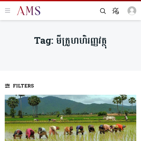
Tag:
មីក្រូហហិរញ្ញវត្ថុ
FILTERS