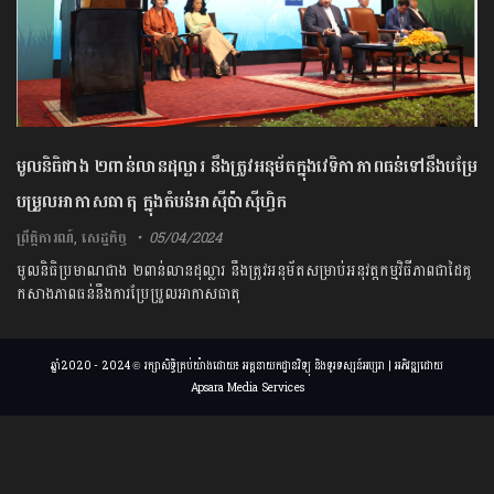
មូលនិធិជាង ២ពាន់លានដុល្លារ នឹងត្រូវអនុម័តក្នុងវេទិកាភាពធន់ទៅនឹងបម្រែ
បម្រួលអាកាសធាតុ ក្នុងតំបន់អាស៊ីប៉ាស៊ីហ្វិក
ព្រឹត្តិការណ៍
,
សេដ្ឋកិច្ច
05/04/2024
មូលនិធិប្រមាណជាង ២ពាន់លានដុល្លារ នឹងត្រូវអនុម័តសម្រាប់អនុវត្ត​កម្មវិធីភាពជាដៃគូ
កសាងភាពធន់នឹងការប្រែប្រួលអាកាសធាតុ
ឆ្នាំ2020 - 2024 © រក្សាសិទ្ធិគ្រប់យ៉ាងដោយ៖ អគ្គនាយកដ្ឋានវិទ្យុ និងទូរទស្សន៍អប្សរា | អភិវឌ្ឍដោយ
Apsara Media Services