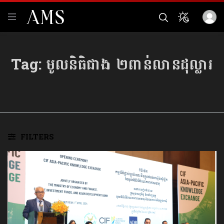
Tag:
មូលនិធិជាង ២ពាន់លានដុល្លារ
FILTERS