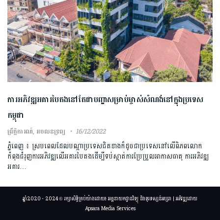
ការអភិវឌ្ឍអគារ​បៃតង​នៅតែជាបញ្ហា​សម្រាប់ម្ចាស់សំណង់​នៅក្នុងប្រទេស​
កម្ពុជា​
ព្រឹត្តិការណ៍
,
អចលនទ្រព្យ
16/12/2022
ភ្នំពេញ ៖ ស្របពេលដែលបណ្ដាប្រទេសជិតខាងក៏ដូចជាប្រទេសនៅលើពិភពលោក
កំពុងជំរុញការអភិវឌ្ឍលើអគារបៃតងដើម្បីទប់ស្កាត់ការប្រែប្រួលអាកាសធាតុ ការអភិវឌ្ឍ
អគារ…
ឆ្នាំ2020 - 2024 © រក្សាសិទ្ធិគ្រប់យ៉ាងដោយ៖ អគ្គនាយកដ្ឋានវិទ្យុ និងទូរទស្សន៍អប្សរា | អភិវឌ្ឍដោយ
Apsara Media Services