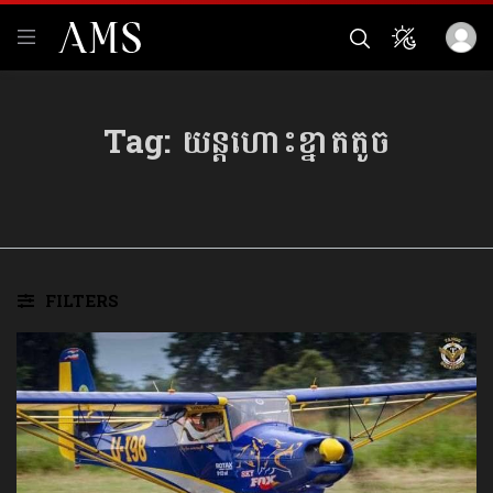
Tag:
យន្តហោះខ្នាតតូច
FILTERS