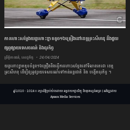
ការហោះសម្តែងយន្តហោះខ្នាតតូច១៦គ្រឿងនៅខេត្តព្រះសីហនុ នឹងជួយ
ផ្សព្វផ្សាយទេសចរណ៍ និងធុរកិច្ច
ព្រឹត្តិការណ៍
,
សេដ្ឋកិច្ច
24/04/2024
យន្តហោះខ្នាតតូចចំនួន១៦គ្រឿងនឹងធ្វើការហោះសម្តែងនៅទីលានតេជោ ខេត្ត
ព្រះសីហនុ ដើម្បីផ្សព្វផ្សាយទេសចរណ៍ទៅកាន់អន្តរជាតិ និង បង្កើតធុរកិច្ច ។
ឆ្នាំ2020 - 2024 © រក្សាសិទ្ធិគ្រប់យ៉ាងដោយ៖ អគ្គនាយកដ្ឋានវិទ្យុ និងទូរទស្សន៍អប្សរា | អភិវឌ្ឍដោយ
Apsara Media Services