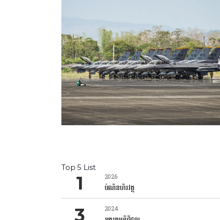
Top 5 List
2026
បំណិនហិរវត្ថុ
2024
អក្ខរកម្មឌីជីថល