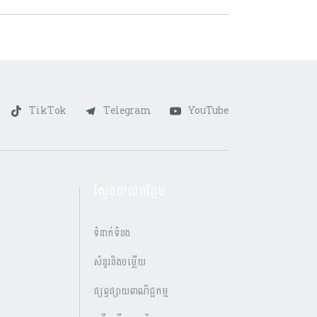
TikTok
Telegram
YouTube
ស្វែងយល់បន្ថែម
ទំនាក់ទំនង
សំនួរនិងចម្លើយ
ផ្សព្វផ្សាយពាណិជ្ជកម្ម