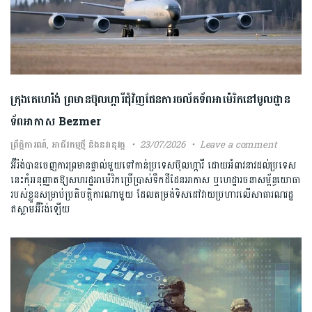
ក្រុង​តេហេរ៉ង់ ​ព្រមាន​ប៊ុលហ្ការី​ជុំវិញ​ផែនការ​ចល័ត​ទ័ព​អាម៉េរិក​នៅ​មូលដ្ឋាន​
ទ័ព​អាកាស​ ​Bezmer​
ព្រឹត្តិការណ៍
,
អាជីវកម្មថ្មី និងនវានុវត្ត
23/07/2026
Leave a comment
​អ៊ីរ៉ង់​បាន​ចេញ​ការ​ព្រមាន​ផ្ទាល់​មួយ​ទៅកាន់​ប្រទេស​ប៊ុលហ្ការី ​ដោយ​អំពាវនាវ​ដល់​ប្រទេស​
នេះ​កុំ​អនុញ្ញាតឱ្យ​សហរដ្ឋ​អាម៉េរិក​ប្រើប្រាស់​ទឹកដី​ដែន​អាកាស ​ឬ​ហេដ្ឋារចនាសម្ព័ន្ធ​យោធា​
របស់​ខ្លួន​សម្រាប់​ប្រតិបត្តិការ​ណាមួយ​ ដែល​តម្រង់​ទិសដៅ​វាយប្រហារ​លើ​សាធារណរដ្ឋ​
ឥស្លាម​អ៊ីរ៉ង់​ឡើយ