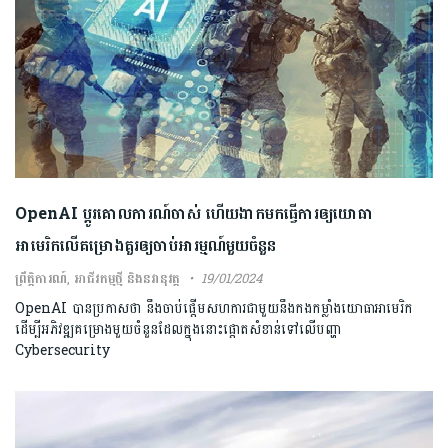
OpenAI ប្តូរគោលការណ៍ចាស់ ហើយងាកមកធ្វើការឲ្យយោធា
អាមេរិកលើគម្រោងគួរឲ្យចាប់អារម្មណ៍មួយចំនួន
ព្រឹត្តិការណ៍
,
អាជីវកម្មថ្មី និងនវានុវត្ត
19/01/2024
OpenAI បានប្រកាសថា នឹងចាប់ផ្តើមសហការជាមួយនឹងកងកម្លាំងយោធាអាមេរិក
ដើម្បីអភិវឌ្ឍគម្រោងមួយចំនួនដែលក្នុងនោះផ្តោតសំខាន់ទៅលើបញ្ហា
Cybersecurity