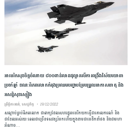
អាមេរិកសុខចិត្តចំណាយ ៨០០ពាន់លានដុល្លារលើការពង្រឹងវិស័យយោធា
ប្រចាំឆ្នាំ ខណៈពិភពលោកកំពុងប្រឈមបញ្ហាបម្រែបម្រួលអាកាសធាតុ និង
អសន្តិសុខស្បៀង
ព្រឹត្តិការណ៍
,
សេដ្ឋកិច្ច
19/12/2022
សណ្តាប់ធ្នាប់ពិភពលោក ជាពាក្យដែលសហរដ្ឋអាមេរិកយកធ្វើជាគោលការណ៍ និង
ជាខែលអស់រយៈពេលជាច្រើនទសវត្សរ៍មកហើយក្នុងនាមជាមេដឹកនាំផង និងជាមហា
អំណាច…