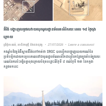
អ៊ីរ៉ង់ ​បង្ហាញ​លទ្ធផល​វាយលុក​មូលដ្ឋាន​ទ័ព​អាម៉េរិក​រយៈពេល​ ​១៥​ ​ថ្ងៃ​ចុង
ក្រោយ​
ព្រឹត្តិការណ៍
,
អាជីវកម្មថ្មី និងនវានុវត្ត
27/07/2026
Leave a comment
កង​ឆ្មាំ​បដិវត្តន៍​អ៊ីស្លាម​អ៊ីរ៉ង់​ហៅ​កាត់​ថា​ ​IRGC​ ​បាន​ធ្វើ​ការ​បង្ហាញ​របាយការណ៍​នៃ​
ប្រតិបត្តិការ​វាយ​កម្ទេច​គោលដៅ​ជា​មូលដ្ឋាន​ទ័ព​អាម៉េរិក​ជាច្រើន​កន្លែង​ក្នុង​តំបន់​ក្នុង​រយៈ
ពេល​នៃ​ការ​ប៉ះទង្គិច​គ្នា​ចុងក្រោយ​បំផុត​ចន្លោះ​ពី​ថ្ងៃទី​ ​៨​ ​ដល់​ថ្ងៃទី​ ​២៣​ ​ខែកក្កដា ​
កន្លងមក​នេះ