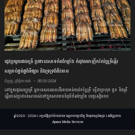
រដូវប្រមូលផលត្រី ប្រជានេសាទកំពង់ឃ្លាំង កំពុងមមាញឹកកែច្នៃត្រីឆ្អើរ
សម្រាប់ផ្គត់ផ្គង់ទីផ្សារ និងទ្រទ្រង់ជីវភាព
ជំនួញ
,
ព្រឹត្តិការណ៍
05/01/2024
នៅក្នុងរដូវសម្បូរត្រី អ្នកទេសចរអាចដើរគយគន់ការកែច្នៃត្រី ធ្វើជាប្រហុក ផ្អក និងត្រី
ឆ្អើររបស់ប្រជានេសាទរស់នៅក្នុងសហគមន៍ភូមិកំពង់ឃ្លាំង ខេត្តសៀមរាប
ឆ្នាំ2020 - 2024 © រក្សាសិទ្ធិគ្រប់យ៉ាងដោយ៖ អគ្គនាយកដ្ឋានវិទ្យុ និងទូរទស្សន៍អប្សរា | អភិវឌ្ឍដោយ
Apsara Media Services