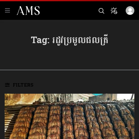
Tag:
រដូវប្រមូលផលត្រី
FILTERS