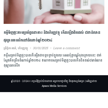
កម្ចីទិញផ្ទះ​តាម​ប្រព័ន្ធធនាគារ​ និងហិរញ្ញវត្ថុ​ កើនឡើង​ជិតដល់ ៨​ពាន់​លាន
ដុល្លារ​អាមេរិកនៅដំណាច់ឆ្នាំ២០២៤
ព្រឹត្តិការណ៍
,
ហិរញ្ញវត្ថុ
30/01/2025
Leave a comment
កម្ចីសម្រាប់ទិញផ្ទះ​បានកើឡើង​ជា​បន្តបន្ទាប់ក្នុង​រយៈ​ពេលប៉ុន្មានឆ្នាំចុងក្រោយនេះ ជាក់
ស្ដែង​គិតត្រឹម​ដំណាច់​ឆ្នាំ២០២៤ ឥណទានសម្រាប់ទិញផ្ទះបានកើនជិតដល់៨ពាន់លាន
ដុល្លារអាម៉េរិក
ឆ្នាំ2020 - 2024 © រក្សាសិទ្ធិគ្រប់យ៉ាងដោយ៖ អគ្គនាយកដ្ឋានវិទ្យុ និងទូរទស្សន៍អប្សរា | អភិវឌ្ឍដោយ
Apsara Media Services