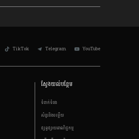
TikTok
Telegram
YouTube
ស្វែងយល់បន្ថែម
ទំនាក់ទំនង
សំនួរនិងចម្លើយ
ផ្សព្វផ្សាយពាណិជ្ជកម្ម