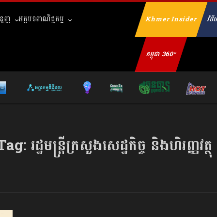
ំនួញ
អត្ថបទពាណិជ្ជកម្ម
Khmer Insider
វិថីហ
Se
កម្ពុជា 360°
Tag:
រដ្ឋមន្ត្រីក្រសួងសេដ្ឋកិច្ច និងហិរញ្ញវត្ថុ