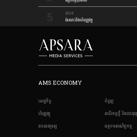
អក្ខរកម្មឌីជីថល
2024
ចំណេះដឹងហិរញ្ញវត្ថុ
AMS ECONOMY
សេដ្ឋកិច្ច
ជំនួញ
ហិរញ្ញវត្ថុ
អាជីវកម្មថ្មី និងនវានុវត្
អចលនទ្រព្យ
អត្ថបទពាណិជ្ជកម្ម