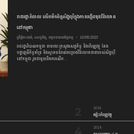
រាជរដ្ឋាភិបាល លើកទឹកចិត្តសិង្ហបុរីក្នុងការបង្កើនទុនវិនិយោគ
នៅកម្ពុជា
ព្រឹត្តិការណ៍
,
សេដ្ឋកិច្ច
,
អត្ថបទពាណិជ្ជកម្ម
13/05/2021
រាជរដ្ឋាភិបាលកម្ពុជា តាមរយៈក្រសួងសេដ្ឋកិច្ច និងហិរញ្ញវត្ថុ តែង
បង្ហាញពីកិច្ចគាំទ្រ និងស្វាគមន៍រាល់គម្រោងវិនិយោគ​នានា​របស់​សិង្ហបុរី
នៅកម្ពុជា រួមជាមួយនឹងការលើក…
2026
គន្លឹះហិរញ្ញវត្ថុ
2024