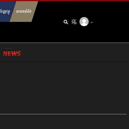
ិរញ្ញវត្ថុ
មរតកគំនិត
arch for: