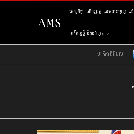
សេដ្ឋកិច្ច
ហិរញ្ញវត្ថុ
អចលនទ្រព្យ
ជ
អាជីវកម្មថ្មី និងនវានុវត្ត
មាតិកាឌីជីថល: