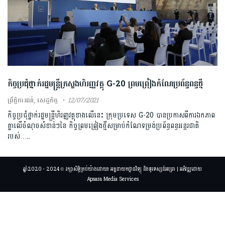
កិច្ចប្រជុំថ្នាក់រដ្ឋមន្ត្រីក្រសួងហិរញ្ញវត្ថុ G-20 ព្រមព្រៀងកំណែប្រព័ន្ធពន្ធថ្មី
ព្រឹត្តិការណ៍
,
សេដ្ឋកិច្ច
12/07/2021
កិច្ចប្រជុំថ្នាក់រដ្ឋមន្ត្រីហិរញ្ញវត្ថុខាងលើនេះ ក្រុមប្រទេស G-20 បានប្រកាសពីការឯកភាព
គ្នាលើចំណុចសំខាន់ៗនៃ កិច្ចព្រមព្រៀងថ្មីសម្រាប់កំណែទម្រង់ប្រព័ន្ធពន្ធអន្តរជាតិ
របស់…..
ឆ្នាំ2020 - 2024 © រក្សាសិទ្ធិគ្រប់យ៉ាងដោយ៖ អគ្គនាយកដ្ឋានវិទ្យុ និងទូរទស្សន៍អប្សរា | អភិវឌ្ឍដោយ
Apsara Media Services