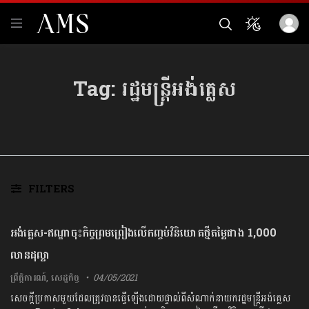
Tag:
រដ្ឋមន្ត្រីអង់គ្លេស
FILTERS
អង់គ្លេស-ឥណ្ឌាចុះកិច្ចព្រមព្រៀងលើកញ្ចប់វិនិយោគថ្មីតម្លៃជាង 1,000
លានដុល្លា
ព្រឹត្តិការណ៍
,
សេដ្ឋកិច្ច
04/05/2021
សេចក្តីប្រកាសមួយដែលត្រូវបានធ្វើឡើងដោយផ្ទាល់ពីសំណាក់នាយករដ្ឋមន្ត្រីអង់គ្លេស