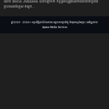
លោក Boris Johnson បានបញ្ជាក់ថា កិច្ច​ព្រមព្រៀង​លើ​ការវិនិយោគថ្មីរវាង
ប្រទេសអង់គ្លេស-ឥណ្ឌា…
ឆ្នាំ2020 - 2024 © រក្សាសិទ្ធិគ្រប់យ៉ាងដោយ៖ អគ្គនាយកដ្ឋានវិទ្យុ និងទូរទស្សន៍អប្សរា | អភិវឌ្ឍដោយ
Apsara Media Services