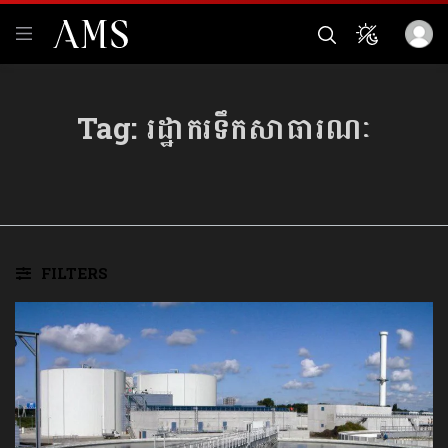
Tag:
រដ្ឋាករទឹកសាធារណៈ
FILTERS