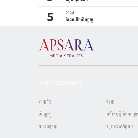
2024
ចំណេះដឹងហិរញ្ញវត្ថុ
AMS ECONOMY
សេដ្ឋកិច្ច
ជំនួញ
ហិរញ្ញវត្ថុ
អាជីវកម្មថ្មី និងនវានុវត្
អចលនទ្រព្យ
អត្ថបទពាណិជ្ជកម្ម