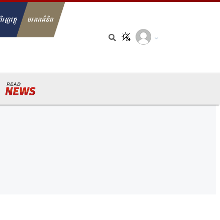
ិរញ្ញវត្ថុ
មរតកគំនិត
arch for: