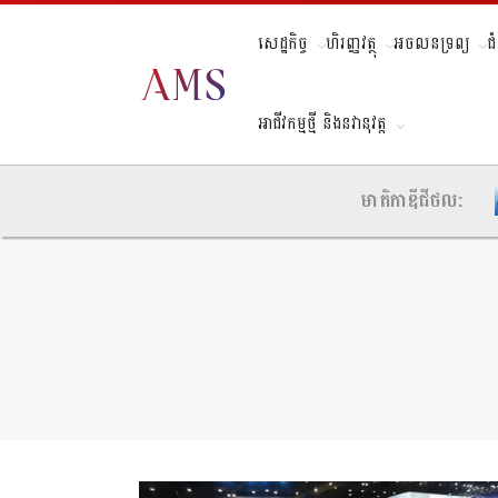
សេដ្ឋកិច្ច
ហិរញ្ញវត្ថុ
អចលនទ្រព្យ
ជ
អាជីវកម្មថ្មី និងនវានុវត្ត
មាតិកាឌីជីថល: