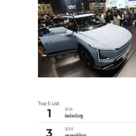
Top 5 List
2026
បំណិនហិរវត្ថុ
2024
អក្ខរកម្មឌីជីថល