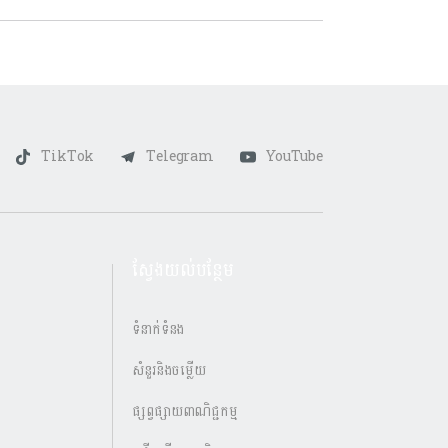
TikTok
Telegram
YouTube
ស្វែងយល់បន្ថែម
ទំនាក់ទំនង
សំនួរនិងចម្លើយ
ផ្សព្វផ្សាយពាណិជ្ជកម្ម