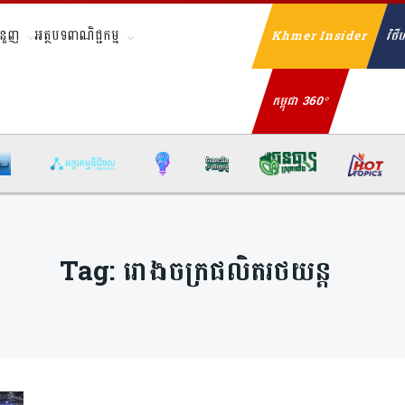
ំនួញ
អត្ថបទពាណិជ្ជកម្ម
Khmer Insider
វិថីហ
Se
កម្ពុជា 360°
Tag:
រោងចក្រផលិតរថយន្ត