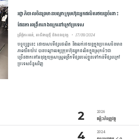
រដ្ឋាភិបាលចិនព្រមានបណ្តាក្រុមហ៊ុនអ្នកផលិតរថយន្តចំពោះ
ផែនការពង្រីករោងចក្រនៅក្រៅប្រទេស
ព្រឹត្តិការណ៍
,
អាជីវកម្មថ្មី និងនវានុវត្ត
17/09/2024
បច្ចុប្បន្ននេះ ដោយសារទីផ្សារផលិត និងលក់រថយន្តក្នុងប្រទេសចិនមាន
ភាពយឺតយ៉ាវ បានបណ្តាលឲ្យក្រុមហ៊ុនអ្នកផលិតក្នុងស្រុកធំៗជា
ច្រើនងាកទៅអនុវត្តយុទ្ធសាស្ត្រពង្រីកទីផ្សារបស់ខ្លួនទៅកាន់ទីផ្សារក្រៅ
ប្រទេសជំនួសវិញ
2026
គន្លឹះហិរញ្ញវត្ថុ
2024
ឧស្សាហកម្ម ៤.០