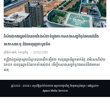
វិស័យឯកជនរួមចំណែកយ៉ាងសំខាន់ក្នុងការកសាងសេដ្ឋកិច្ចដែលធន់នឹង
អាកាសធាតុ និងបញ្ចេញកាបូនតិច
ព្រឹត្តិការណ៍
,
សេដ្ឋកិច្ច
21/12/2021
មន្ត្រីជាន់ខ្ពស់ក្រសួងបរិស្ថានបានលើកឡើងថា ការចូលរួមពីអ្នកពាក់ព័ន្ធ ជាពិសេសវិស័យ
ឯកជន បានចូលរួមចំណែកយ៉ាងសំខាន់ ដើម្បីកសាងសេដ្ឋកិច្ចដែលធន់នឹងអាកាស
ធាតុ…
ឆ្នាំ2020 - 2024 © រក្សាសិទ្ធិគ្រប់យ៉ាងដោយ៖ អគ្គនាយកដ្ឋានវិទ្យុ និងទូរទស្សន៍អប្សរា | អភិវឌ្ឍដោយ
Apsara Media Services