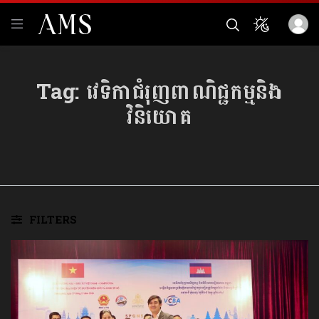
Tag:
វេទិកាជំរុញពាណិជ្ជកម្មនិង
វិនិយោគ
FILTERS