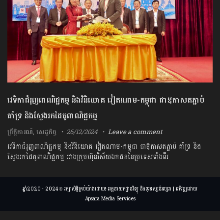
វេទិកាជំរុញពាណិជ្ជកម្ម និងវិនិយោគ វៀតណាម-កម្ពុជា ជាឱកាសតភ្ជាប់
គាំទ្រ និងស្វែងរកដៃគូពាណិជ្ជកម្ម
ព្រឹត្តិការណ៍
,
សេដ្ឋកិច្ច
26/12/2024
Leave a comment
វេទិកាជំរុញពាណិជ្ជកម្ម និងវិនិយោគ វៀតណាម-កម្ពុជា ជាឱកាសតភ្ជាប់ គាំទ្រ និង
ស្វែងរកដៃគូពាណិជ្ជកម្ម រវាងក្រុមហ៊ុនវិស័យឯកជននៃប្រទេសទាំងពីរ
ឆ្នាំ2020 - 2024 © រក្សាសិទ្ធិគ្រប់យ៉ាងដោយ៖ អគ្គនាយកដ្ឋានវិទ្យុ និងទូរទស្សន៍អប្សរា | អភិវឌ្ឍដោយ
Apsara Media Services