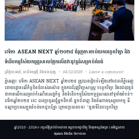
វេទិកា ASEAN NEXT ឆ្នាំ២០២៥ ជំរុញការចាប់យកបច្ចេកវិទ្យា និង
ទំនើបកម្មវិស័យកម្មន្តសាលផ្អែកលើនវានុវត្តន៍សម្រាប់តំបន់
ព្រឹត្តិការណ៍
,
អាជីវកម្មថ្មី និងនវានុវត្ត
04/12/2025
Leave a comment
ភ្នំពេញ៖ វេទិកា ASEAN NEXT ឆ្នាំ២០២៥ ត្រូវបានរៀបចំឡើងនៅរាជធានីភ្នំពេញ
ដោយផ្តោតលើកិច្ចខិតខំរបស់អាស៊ាន ក្នុងការជំរុញវិទ្យាសាស្ត្រ បច្ចេកវិទ្យា និងនវានុវត្តន៍
ជាកាតាលីករសម្រាប់កំណើនសេដ្ឋកិច្ច និងទំនើបកម្មវិស័យកម្មន្តសាលនៅទូទាំងតំបន់។
វេទិកាឆ្នាំ២០២៥ នេះ បានប្រមូលផ្តុំអ្នកដឹកនាំ អ្នកជំនាញ និងតំណាងឧស្សាហកម្ម ពី
បណ្តាប្រទេសក្នុងតំបន់មកជួបជុំគ្នា ក្រោមប្រធានបទ៖ “តួនាទីនៃបច្ចេកវិទ្យា
ឆ្នាំ2020 - 2024 © រក្សាសិទ្ធិគ្រប់យ៉ាងដោយ៖ អគ្គនាយកដ្ឋានវិទ្យុ និងទូរទស្សន៍អប្សរា | អភិវឌ្ឍដោយ
Apsara Media Services